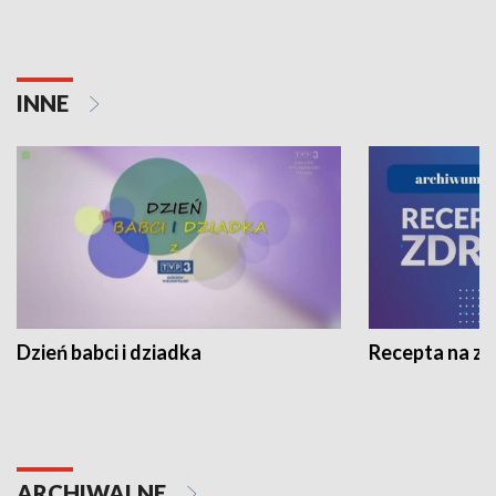
INNE
Dzień babci i dziadka
Recepta na z
ARCHIWALNE