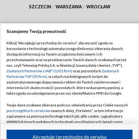
SZCZECIN
/
WARSZAWA
/
WROCŁAW
Szanujemy Twoją prywatność
Dołącz do nas:
Kliknij "Akceptuję i przechodzę do serwisu", aby wyrazić zgody na
korzystanie z technologii automatycznego śledzenia i zbierania danych,
TVP
dostęp do informacji na Twoim urządzeniu końcowym i ich
Abonament TVP
przechowywanie oraz na przetwarzanie Twoich danych osobowych przez
Regulamin TVP
nas, czyli Telewizję Polską S.A. w likwidacji (zwaną dalej również „TVP”),
Emisja w TVP
Polityka prywatności
Zaufanych Partnerów z IAB* (1201 firm)
oraz pozostałych
Zaufanych
Partnerów TVP (93 firm)
, w celach marketingowych (w tym do
Centrum informacji TVP
Moje zgody
zautomatyzowanego dopasowania reklam do Twoich zainteresowań i
mierzenia ich skuteczności) i pozostałych, które wskazujemy poniżej, a
Naziemna Telewizja Cyfrowa
Pomoc
także zgody na udostępnianie przez nas identyfikatora PPID do Google.
Sklep TVP
Biuro reklamy
Twoje dane osobowe zbierane podczas odwiedzania przez Ciebie naszych
Rada Programowa
Kontakt
poszczególnych serwisów
zwanych dalej „Portalem”, w tym informacje
zapisywane za pomocą technologii takich jak: pliki cookie, sygnalizatory
System NOS
WWW lub innych podobnych technologii umożliwiających świadczenie
dopasowanych i bezpiecznych usług, personalizację treści oraz reklam,
Informacje o nadawcy
Kanały
udostępnianie funkcji mediów społecznościowych oraz analizowanie
Akceptuję i przechodzę do serwisu
ruchu w Internecie.