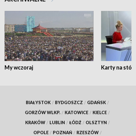
My wczoraj
Karty na stół:
BIAŁYSTOK
/
BYDGOSZCZ
/
GDAŃSK
/
GORZÓW WLKP.
/
KATOWICE
/
KIELCE
/
KRAKÓW
/
LUBLIN
/
ŁÓDŹ
/
OLSZTYN
/
OPOLE
/
POZNAŃ
/
RZESZÓW
/