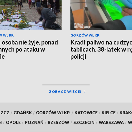
 WLKP.
GORZÓW WLKP.
 osoba nie żyje, ponad
Kradł paliwo na cudzy
nnych po ataku w
tablicach. 38-latek w 
ie
policji
ZOBACZ WIĘCEJ
SZCZ
/
GDAŃSK
/
GORZÓW WLKP.
/
KATOWICE
/
KIELCE
/
KRA
N
/
OPOLE
/
POZNAŃ
/
RZESZÓW
/
SZCZECIN
/
WARSZAWA
/
W