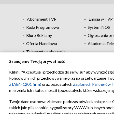
Abonament TVP
Emisja w TVP
Rada Programowa
System NOS
Biuro Reklamy
Ogłoszenie pr
Oferta Handlowa
Akademia Tele
Telegazeta ogłoszenia
Szanujemy Twoją prywatność
Regulamin TVP
Kliknij "Akceptuję i przechodzę do serwisu", aby wyrazić zg
końcowym i ich przechowywanie oraz na przetwarzanie Twoich
z IAB* (1201 firm)
oraz pozostałych
Zaufanych Partnerów T
mierzenia ich skuteczności) i pozostałych, które wskazujemy
Twoje dane osobowe zbierane podczas odwiedzania przez 
takich jak: pliki cookie, sygnalizatory WWW lub innych pod
udostępnianie funkcji mediów społecznościowych oraz anali