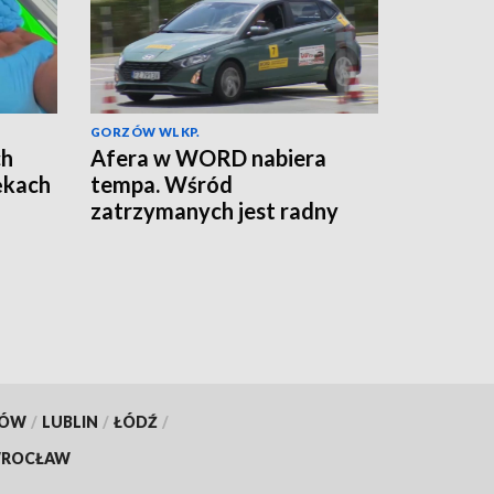
GORZÓW WLKP.
ch
Afera w WORD nabiera
rękach
tempa. Wśród
zatrzymanych jest radny
powiatowy
KÓW
/
LUBLIN
/
ŁÓDŹ
/
ROCŁAW