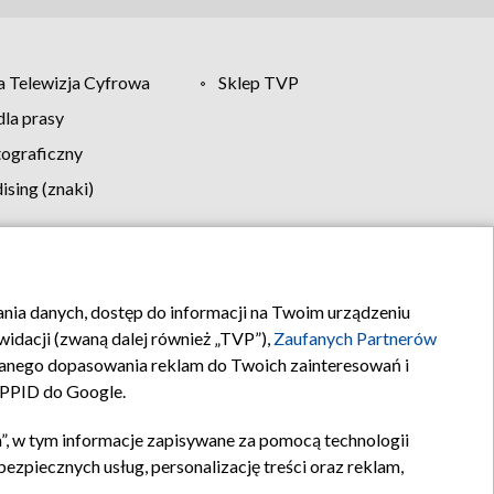
 Telewizja Cyfrowa
Sklep TVP
la prasy
tograficzny
sing (znaki)
klamy
Kontakt
rania danych, dostęp do informacji na Twoim urządzeniu
idacji (zwaną dalej również „TVP”),
Zaufanych Partnerów
anego dopasowania reklam do Twoich zainteresowań i
a PPID do Google.
”, w tym informacje zapisywane za pomocą technologii
zpiecznych usług, personalizację treści oraz reklam,