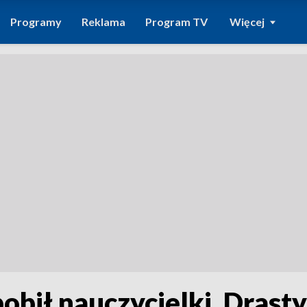
Programy
Reklama
Program TV
Więcej
obił nauczycielki. Drast