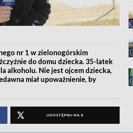
nego nr 1 w zielonogórskim
żczyźnie do domu dziecka. 35-latek
la alkoholu. Nie jest ojcem dziecka,
iedawna miał upoważnienie, by
.
UDOSTĘPNIJ NA X