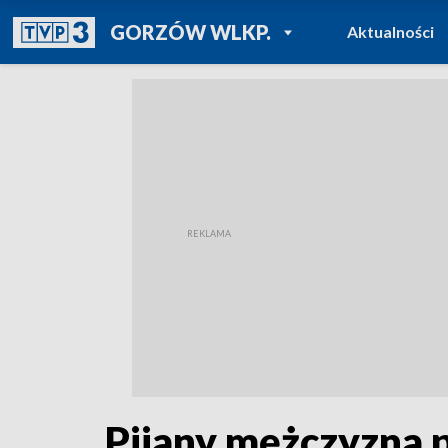
POWRÓT DO
GORZÓW WLKP.
Aktualności
TVP REGIONY
Pijany mężczyzna p