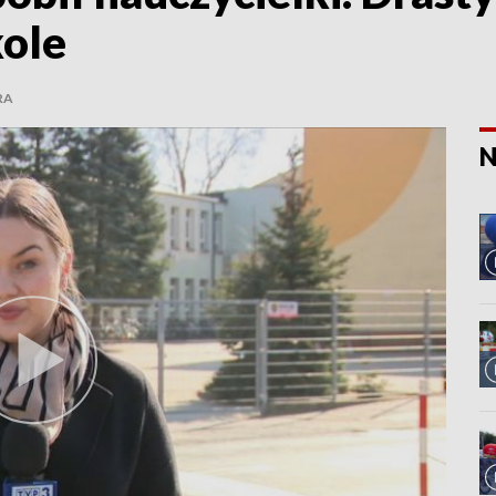
kole
RA
N