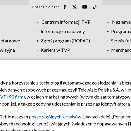
Dołącz do nas:
Centrum informacji TVP
Naziemna
Informacje o nadawcy
Program d
zetargowe
Zgłoś program (ROPAT)
Serwis fo
wizyjna
Kariera w TVP
Merchandi
Polityka prywatności
Moje zgody
Pomoc
Biuro re
ody na korzystanie z technologii automatycznego śledzenia i zbie
 danych osobowych przez nas, czyli Telewizję Polską S.A. w likw
VP (93 firm)
, w celach marketingowych (w tym do zautomatyzow
 poniżej, a także zgody na udostępnianie przez nas identyfikator
Ciebie naszych
poszczególnych serwisów
zwanych dalej „Portalem
obnych technologii umożliwiających świadczenie dopasowanych i be
zowanie ruchu w Internecie.