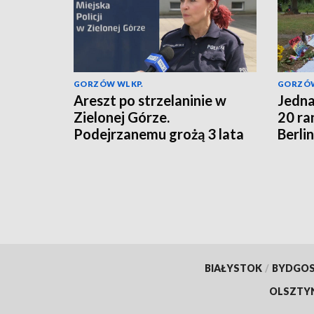
GORZÓW WLKP.
GORZÓW
Areszt po strzelaninie w
Jedna
Zielonej Górze.
20 ra
Podejrzanemu grożą 3 lata
Berlin
więzienia
BIAŁYSTOK
/
BYDGO
OLSZTY