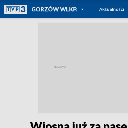
POWRÓT DO
GORZÓW WLKP.
Aktualności
TVP REGIONY
Wiosna już za pas