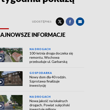
UDOSTĘPNIJ:
AJNOWSZE INFORMACJE
NA DROGACH
100-letnia droga doczeka się
remontu. Wschowa
przebuduje ul. Garbarską
GOSPODARKA
Nowy dom dla 40 rodzin.
Szprotawa finalizuje
inwestycję
NA DROGACH
Nowa jakość na lokalnych
drogach. Powiat sulęciński
inwestuje miliony