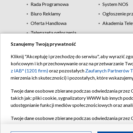
Rada Programowa
System NOS
Biuro Reklamy
Ogłoszenie pr
Oferta Handlowa
Akademia Tele
Telegazeta ogłoszenia
Szanujemy Twoją prywatność
Regulamin TVP
Kliknij "Akceptuję i przechodzę do serwisu", aby wyrazić zg
końcowym i ich przechowywanie oraz na przetwarzanie Twoich
z IAB* (1201 firm)
oraz pozostałych
Zaufanych Partnerów T
mierzenia ich skuteczności) i pozostałych, które wskazujemy
Twoje dane osobowe zbierane podczas odwiedzania przez 
takich jak: pliki cookie, sygnalizatory WWW lub innych pod
udostępnianie funkcji mediów społecznościowych oraz anali
Twoje dane osobowe zbierane podczas odwiedzania przez 
plików cookie, informacje o Twoich wyszukiwaniach w serwi
Partnerów TVP
dla realizacji następujących celów i funkc