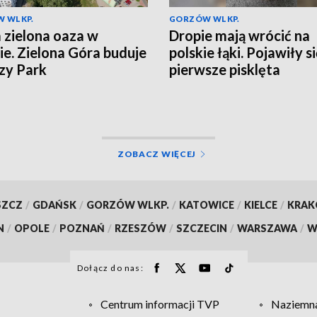
 WLKP.
GORZÓW WLKP.
zielona oaza w
Dropie mają wrócić na
ie. Zielona Góra buduje
polskie łąki. Pojawiły s
zy Park
pierwsze pisklęta
ZOBACZ WIĘCEJ
SZCZ
/
GDAŃSK
/
GORZÓW WLKP.
/
KATOWICE
/
KIELCE
/
KRA
N
/
OPOLE
/
POZNAŃ
/
RZESZÓW
/
SZCZECIN
/
WARSZAWA
/
W
Dołącz do nas:
Centrum informacji TVP
Naziemna