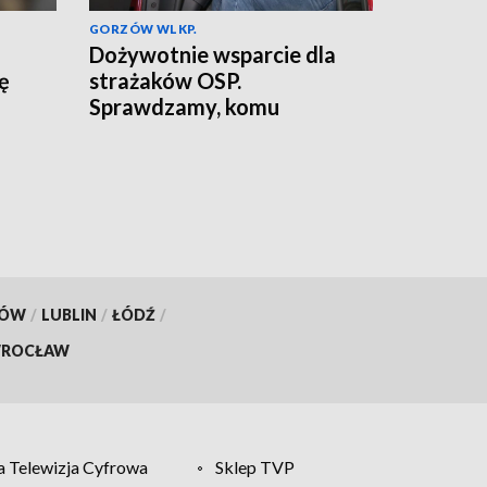
GORZÓW WLKP.
Dożywotnie wsparcie dla
ię
strażaków OSP.
Sprawdzamy, komu
przysługuje
KÓW
/
LUBLIN
/
ŁÓDŹ
/
ROCŁAW
 Telewizja Cyfrowa
Sklep TVP