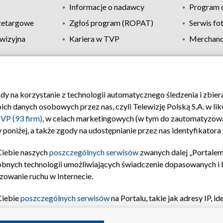
Informacje o nadawcy
Program d
zetargowe
Zgłoś program (ROPAT)
Serwis fo
wizyjna
Kariera w TVP
Merchandi
Polityka prywatności
Moje zgody
Pomoc
Biuro re
ody na korzystanie z technologii automatycznego śledzenia i zbie
 danych osobowych przez nas, czyli Telewizję Polską S.A. w likw
VP (93 firm)
, w celach marketingowych (w tym do zautomatyzow
 poniżej, a także zgody na udostępnianie przez nas identyfikator
Ciebie naszych
poszczególnych serwisów
zwanych dalej „Portalem
obnych technologii umożliwiających świadczenie dopasowanych i be
zowanie ruchu w Internecie.
Ciebie
poszczególnych serwisów
na Portalu, takie jak adresy IP, 
sach Portalu czy historia odwiedzin będą przetwarzane przez TV
ji: przechowywania informacji na urządzeniu lub dostęp do nich,