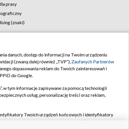
la prasy
tograficzny
sing (znaki)
klamy
Kontakt
rania danych, dostęp do informacji na Twoim urządzeniu
idacji (zwaną dalej również „TVP”),
Zaufanych Partnerów
anego dopasowania reklam do Twoich zainteresowań i
a PPID do Google.
”, w tym informacje zapisywane za pomocą technologii
zpiecznych usług, personalizację treści oraz reklam,
identyfikatory Twoich urządzeń końcowych i identyfikatory
P,
Zaufanych Partnerów z IAB
oraz pozostałych
Zaufanych
 wyboru podstawowych reklam, wyboru spersonalizowanych