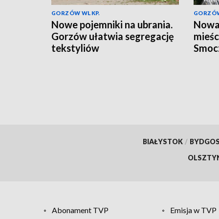
GORZÓW WLKP.
GORZÓW
Nowe pojemniki na ubrania.
Nowa 
Gorzów ułatwia segregację
mieśc
tekstyliów
Smoc
BIAŁYSTOK
/
BYDGO
OLSZTY
Abonament TVP
Emisja w TVP