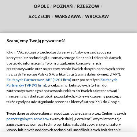
OPOLE
/
POZNAŃ
/
RZESZÓW
/
SZCZECIN
/
WARSZAWA
/
WROCŁAW
Szanujemy Twoją prywatność
Dołącz do nas:
Kliknij "Akceptuję i przechodzę do serwisu", aby wyrazić zgody na
korzystanie z technologii automatycznego śledzenia i zbierania danych,
TVP
dostęp do informacji na Twoim urządzeniu końcowym i ich
Abonament TVP
przechowywanie oraz na przetwarzanie Twoich danych osobowych przez
Regulamin TVP
nas, czyli Telewizję Polską S.A. w likwidacji (zwaną dalej również „TVP”),
Emisja w TVP
Polityka prywatności
Zaufanych Partnerów z IAB* (1201 firm)
oraz pozostałych
Zaufanych
Partnerów TVP (93 firm)
, w celach marketingowych (w tym do
Centrum informacji TVP
Moje zgody
zautomatyzowanego dopasowania reklam do Twoich zainteresowań i
mierzenia ich skuteczności) i pozostałych, które wskazujemy poniżej, a
Naziemna Telewizja Cyfrowa
Pomoc
także zgody na udostępnianie przez nas identyfikatora PPID do Google.
Sklep TVP
Biuro reklamy
Twoje dane osobowe zbierane podczas odwiedzania przez Ciebie naszych
Rada Programowa
Kontakt
poszczególnych serwisów
zwanych dalej „Portalem”, w tym informacje
zapisywane za pomocą technologii takich jak: pliki cookie, sygnalizatory
System NOS
WWW lub innych podobnych technologii umożliwiających świadczenie
dopasowanych i bezpiecznych usług, personalizację treści oraz reklam,