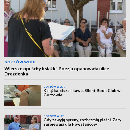
GORZÓW WLKP.
Wiersze opuściły książki. Poezja opanowała ulice
Drezdenka
GORZÓW WLKP.
Książka, cisza i kawa. Silent Book Club w
Gorzowie
GORZÓW WLKP.
Gdy zawyją syreny, rozbrzmią pieśni. Żary
zaśpiewają dla Powstańców