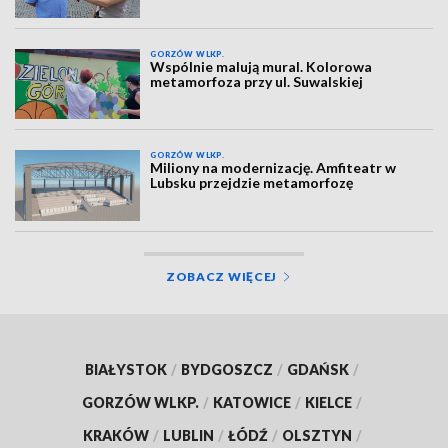
GORZÓW WLKP.
Wspólnie malują mural. Kolorowa
metamorfoza przy ul. Suwalskiej
GORZÓW WLKP.
Miliony na modernizację. Amfiteatr w
Lubsku przejdzie metamorfozę
ZOBACZ WIĘCEJ
BIAŁYSTOK
/
BYDGOSZCZ
/
GDAŃSK
/
GORZÓW WLKP.
/
KATOWICE
/
KIELCE
/
KRAKÓW
/
LUBLIN
/
ŁÓDŹ
/
OLSZTYN
/