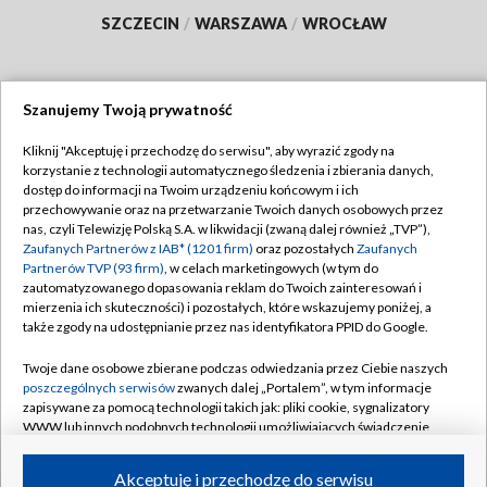
SZCZECIN
/
WARSZAWA
/
WROCŁAW
Szanujemy Twoją prywatność
Dołącz do nas:
Kliknij "Akceptuję i przechodzę do serwisu", aby wyrazić zgody na
korzystanie z technologii automatycznego śledzenia i zbierania danych,
TVP
dostęp do informacji na Twoim urządzeniu końcowym i ich
Abonament TVP
przechowywanie oraz na przetwarzanie Twoich danych osobowych przez
Regulamin TVP
nas, czyli Telewizję Polską S.A. w likwidacji (zwaną dalej również „TVP”),
Emisja w TVP
Polityka prywatności
Zaufanych Partnerów z IAB* (1201 firm)
oraz pozostałych
Zaufanych
Partnerów TVP (93 firm)
, w celach marketingowych (w tym do
Centrum informacji TVP
Moje zgody
zautomatyzowanego dopasowania reklam do Twoich zainteresowań i
mierzenia ich skuteczności) i pozostałych, które wskazujemy poniżej, a
Naziemna Telewizja Cyfrowa
Pomoc
także zgody na udostępnianie przez nas identyfikatora PPID do Google.
Sklep TVP
Biuro reklamy
Twoje dane osobowe zbierane podczas odwiedzania przez Ciebie naszych
Rada Programowa
Kontakt
poszczególnych serwisów
zwanych dalej „Portalem”, w tym informacje
zapisywane za pomocą technologii takich jak: pliki cookie, sygnalizatory
System NOS
WWW lub innych podobnych technologii umożliwiających świadczenie
dopasowanych i bezpiecznych usług, personalizację treści oraz reklam,
Informacje o nadawcy
Kanały
udostępnianie funkcji mediów społecznościowych oraz analizowanie
Akceptuję i przechodzę do serwisu
ruchu w Internecie.