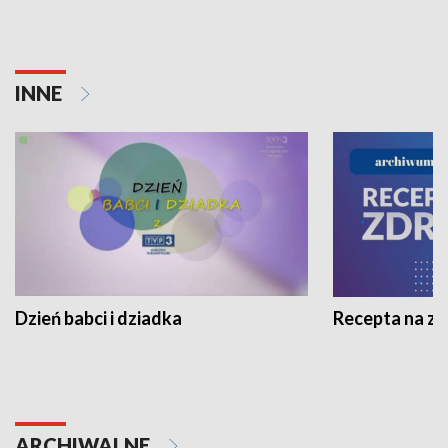
INNE
Dzień babci i dziadka
Recepta na z
ARCHIWALNE