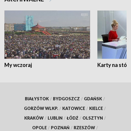
My wczoraj
Karty na stół:
BIAŁYSTOK
/
BYDGOSZCZ
/
GDAŃSK
/
GORZÓW WLKP.
/
KATOWICE
/
KIELCE
/
KRAKÓW
/
LUBLIN
/
ŁÓDŹ
/
OLSZTYN
/
OPOLE
/
POZNAŃ
/
RZESZÓW
/