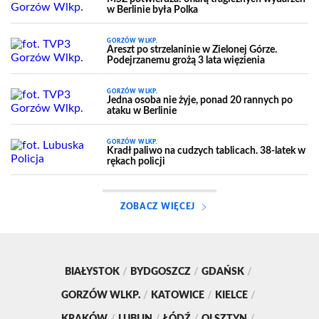
w Berlinie była Polka
GORZÓW WLKP.
Areszt po strzelaninie w Zielonej Górze.
Podejrzanemu grożą 3 lata więzienia
GORZÓW WLKP.
Jedna osoba nie żyje, ponad 20 rannych po
ataku w Berlinie
GORZÓW WLKP.
Kradł paliwo na cudzych tablicach. 38-latek w
rękach policji
ZOBACZ WIĘCEJ
BIAŁYSTOK
/
BYDGOSZCZ
/
GDAŃSK
/
GORZÓW WLKP.
/
KATOWICE
/
KIELCE
/