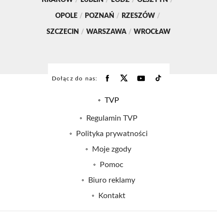
KRAKÓW
/
LUBLIN
/
ŁÓDŹ
/
OLSZTYN
/
OPOLE
/
POZNAŃ
/
RZESZÓW
/
SZCZECIN
/
WARSZAWA
/
WROCŁAW
Dołącz do nas:
TVP
Abonament TVP
Regulamin TVP
Emisja w TVP
Polityka prywatności
Centrum informacji TVP
Moje zgody
Naziemna Telewizja Cyfrowa
Pomoc
Sklep TVP
Biuro reklamy
Rada Programowa
Kontakt
System NOS