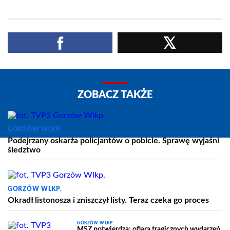
ZOBACZ TAKŻE
GORZÓW WLKP.
Podejrzany oskarża policjantów o pobicie. Sprawę wyjaśni
śledztwo
GORZÓW WLKP.
Okradł listonosza i zniszczył listy. Teraz czeka go proces
GORZÓW WLKP.
MSZ potwierdza: ofiarą tragicznych wydarzeń