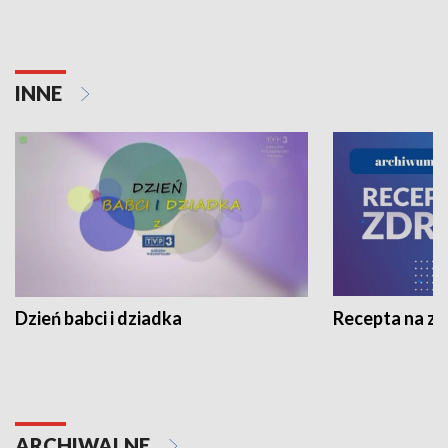
INNE
Dzień babci i dziadka
Recepta na z
ARCHIWALNE