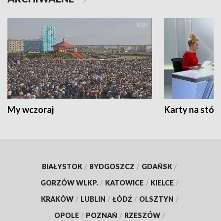
My wczoraj
Karty na stół:
BIAŁYSTOK
/
BYDGOSZCZ
/
GDAŃSK
/
GORZÓW WLKP.
/
KATOWICE
/
KIELCE
/
KRAKÓW
/
LUBLIN
/
ŁÓDŹ
/
OLSZTYN
/
OPOLE
/
POZNAŃ
/
RZESZÓW
/