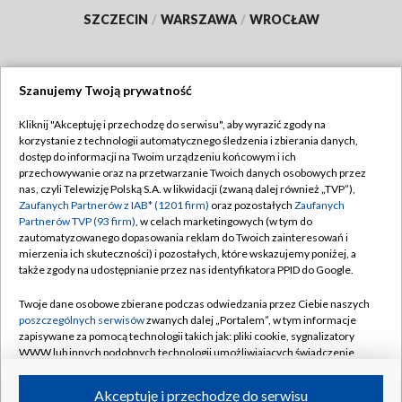
SZCZECIN
/
WARSZAWA
/
WROCŁAW
Szanujemy Twoją prywatność
Dołącz do nas:
Kliknij "Akceptuję i przechodzę do serwisu", aby wyrazić zgody na
korzystanie z technologii automatycznego śledzenia i zbierania danych,
TVP
dostęp do informacji na Twoim urządzeniu końcowym i ich
Abonament TVP
przechowywanie oraz na przetwarzanie Twoich danych osobowych przez
Regulamin TVP
nas, czyli Telewizję Polską S.A. w likwidacji (zwaną dalej również „TVP”),
Emisja w TVP
Polityka prywatności
Zaufanych Partnerów z IAB* (1201 firm)
oraz pozostałych
Zaufanych
Partnerów TVP (93 firm)
, w celach marketingowych (w tym do
Centrum informacji TVP
Moje zgody
zautomatyzowanego dopasowania reklam do Twoich zainteresowań i
mierzenia ich skuteczności) i pozostałych, które wskazujemy poniżej, a
Naziemna Telewizja Cyfrowa
Pomoc
także zgody na udostępnianie przez nas identyfikatora PPID do Google.
Sklep TVP
Biuro reklamy
Twoje dane osobowe zbierane podczas odwiedzania przez Ciebie naszych
Rada Programowa
Kontakt
poszczególnych serwisów
zwanych dalej „Portalem”, w tym informacje
zapisywane za pomocą technologii takich jak: pliki cookie, sygnalizatory
System NOS
WWW lub innych podobnych technologii umożliwiających świadczenie
dopasowanych i bezpiecznych usług, personalizację treści oraz reklam,
Informacje o nadawcy
Kanały
udostępnianie funkcji mediów społecznościowych oraz analizowanie
Akceptuję i przechodzę do serwisu
ruchu w Internecie.