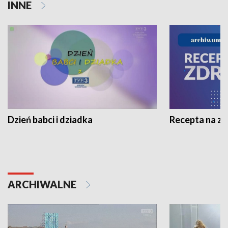
INNE
Dzień babci i dziadka
Recepta na z
ARCHIWALNE