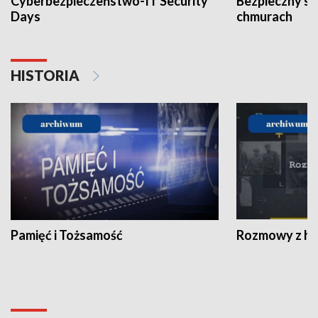
Cyberbezpieczeństwo-IT Security
Bezpieczny s
Days
chmurach
HISTORIA
Pamięć i Tożsamość
Rozmowy z his