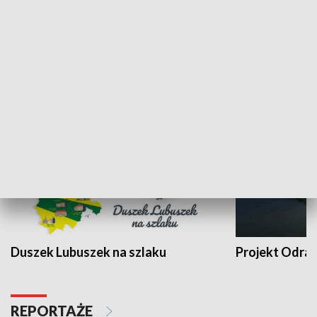
Kalejdoskop
Sołtys na med
WYPOCZYNEK I REKREACJA
Duszek Lubuszek na szlaku
Projekt Odra
REPORTAŻE