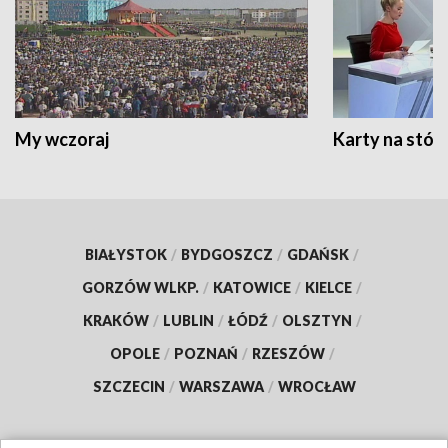
My wczoraj
Karty na stół:
BIAŁYSTOK
/
BYDGOSZCZ
/
GDAŃSK
/
GORZÓW WLKP.
/
KATOWICE
/
KIELCE
/
KRAKÓW
/
LUBLIN
/
ŁÓDŹ
/
OLSZTYN
/
OPOLE
/
POZNAŃ
/
RZESZÓW
/
SZCZECIN
/
WARSZAWA
/
WROCŁAW