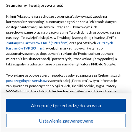
Szanujemy Twoją prywatność
Dołącz do nas:
Kliknij "Akceptuję i przechodzę do serwisu", aby wyrazić zgody na
korzystanie z technologii automatycznego śledzenia i zbierania danych,
TVP
dostęp do informacji na Twoim urządzeniu końcowym i ich
Abonament TVP
przechowywanie oraz na przetwarzanie Twoich danych osobowych przez
Regulamin TVP
nas, czyli Telewizję Polską S.A. w likwidacji (zwaną dalej również „TVP”),
Emisja w TVP
Polityka prywatności
Zaufanych Partnerów z IAB* (1201 firm)
oraz pozostałych
Zaufanych
Partnerów TVP (93 firm)
, w celach marketingowych (w tym do
Centrum informacji TVP
Moje zgody
zautomatyzowanego dopasowania reklam do Twoich zainteresowań i
mierzenia ich skuteczności) i pozostałych, które wskazujemy poniżej, a
Naziemna Telewizja Cyfrowa
Pomoc
także zgody na udostępnianie przez nas identyfikatora PPID do Google.
Sklep TVP
Biuro reklamy
Twoje dane osobowe zbierane podczas odwiedzania przez Ciebie naszych
Rada Programowa
Kontakt
poszczególnych serwisów
zwanych dalej „Portalem”, w tym informacje
zapisywane za pomocą technologii takich jak: pliki cookie, sygnalizatory
System NOS
WWW lub innych podobnych technologii umożliwiających świadczenie
dopasowanych i bezpiecznych usług, personalizację treści oraz reklam,
Informacje o nadawcy
Kanały
udostępnianie funkcji mediów społecznościowych oraz analizowanie
Akceptuję i przechodzę do serwisu
ruchu w Internecie.
Program dla prasy
©2026 Telewizja Polska S.A. w likwidacji
Biuro Reklamy
Twoje dane osobowe zbierane podczas odwiedzania przez Ciebie
Ustawienia zaawansowane
poszczególnych serwisów
na Portalu, takie jak adresy IP, identyfikatory
Ogłoszenie przetargowe
Twoich urządzeń końcowych i identyfikatory plików cookie, informacje o