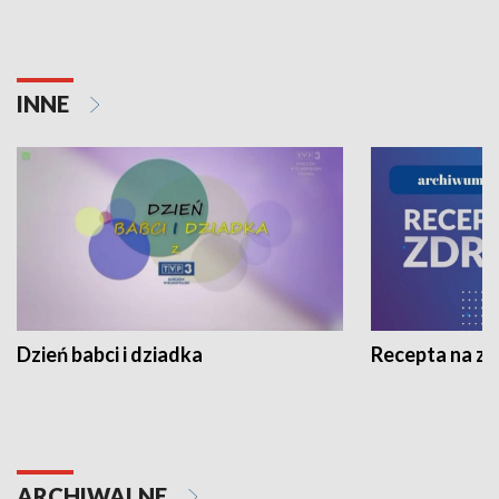
INNE
Dzień babci i dziadka
Recepta na z
ARCHIWALNE