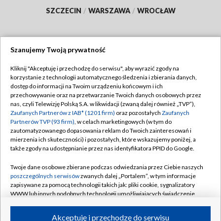
SZCZECIN
/
WARSZAWA
/
WROCŁAW
Szanujemy Twoją prywatność
Dołącz do nas:
Kliknij "Akceptuję i przechodzę do serwisu", aby wyrazić zgody na
korzystanie z technologii automatycznego śledzenia i zbierania danych,
TVP
dostęp do informacji na Twoim urządzeniu końcowym i ich
Abonament TVP
przechowywanie oraz na przetwarzanie Twoich danych osobowych przez
Regulamin TVP
nas, czyli Telewizję Polską S.A. w likwidacji (zwaną dalej również „TVP”),
Emisja w TVP
Polityka prywatności
Zaufanych Partnerów z IAB* (1201 firm)
oraz pozostałych
Zaufanych
Partnerów TVP (93 firm)
, w celach marketingowych (w tym do
Centrum informacji TVP
Moje zgody
zautomatyzowanego dopasowania reklam do Twoich zainteresowań i
mierzenia ich skuteczności) i pozostałych, które wskazujemy poniżej, a
Naziemna Telewizja Cyfrowa
Pomoc
także zgody na udostępnianie przez nas identyfikatora PPID do Google.
Sklep TVP
Biuro reklamy
Twoje dane osobowe zbierane podczas odwiedzania przez Ciebie naszych
Rada Programowa
Kontakt
poszczególnych serwisów
zwanych dalej „Portalem”, w tym informacje
zapisywane za pomocą technologii takich jak: pliki cookie, sygnalizatory
System NOS
WWW lub innych podobnych technologii umożliwiających świadczenie
dopasowanych i bezpiecznych usług, personalizację treści oraz reklam,
Informacje o nadawcy
Kanały
udostępnianie funkcji mediów społecznościowych oraz analizowanie
Akceptuję i przechodzę do serwisu
ruchu w Internecie.