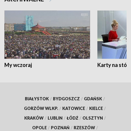
My wczoraj
Karty na stół:
BIAŁYSTOK
/
BYDGOSZCZ
/
GDAŃSK
/
GORZÓW WLKP.
/
KATOWICE
/
KIELCE
/
KRAKÓW
/
LUBLIN
/
ŁÓDŹ
/
OLSZTYN
/
OPOLE
/
POZNAŃ
/
RZESZÓW
/