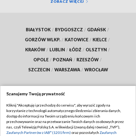
ZOBACZ WIĘCEJ
BIAŁYSTOK
/
BYDGOSZCZ
/
GDAŃSK
/
GORZÓW WLKP.
/
KATOWICE
/
KIELCE
/
KRAKÓW
/
LUBLIN
/
ŁÓDŹ
/
OLSZTYN
/
OPOLE
/
POZNAŃ
/
RZESZÓW
/
SZCZECIN
/
WARSZAWA
/
WROCŁAW
Szanujemy Twoją prywatność
Dołącz do nas:
Kliknij "Akceptuję i przechodzę do serwisu", aby wyrazić zgody na
korzystanie z technologii automatycznego śledzenia i zbierania danych,
TVP
dostęp do informacji na Twoim urządzeniu końcowym i ich
Abonament TVP
przechowywanie oraz na przetwarzanie Twoich danych osobowych przez
Regulamin TVP
nas, czyli Telewizję Polską S.A. w likwidacji (zwaną dalej również „TVP”),
Emisja w TVP
Polityka prywatności
Zaufanych Partnerów z IAB* (1201 firm)
oraz pozostałych
Zaufanych