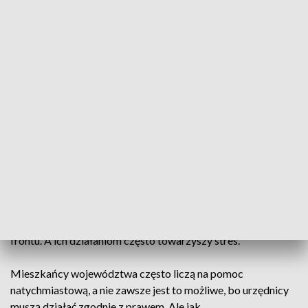
lutego. Data nie jest przypadkowa. Tego dnia, 103 lata temu
Sejm II Rzeczypospolitej uchwalił pierwszą ustawę o
państwowej służbie cywilnej. Do 2024 roku urzędnicy
świętowali w listopadzie. Bez względu na datę obchodów -
dla korpusu służby cywilnej jest to bez wątpienia wyjątkowy
dzień.
Srebrny Medal za długoletnią służbę odebrała m.in.
Agnieszka Koprowska, która pracuje w Lubuskim Urzędzie
Wojewódzkim jako radca prawny.
Urzędnicy stale podnoszą kwalifikacje, tylko w minionym
roku pracownicy urzędu wojewódzkiego odbyli 2772
szkolenia. Ich praca do łatwych nie należy, są na pierwszej linii
frontu. A ich działaniom często towarzyszy stres.
Mieszkańcy województwa często liczą na pomoc
natychmiastową, a nie zawsze jest to możliwe, bo urzędnicy
muszą działać zgodnie z prawem. Ale jak