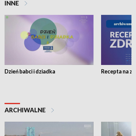
INNE
Dzień babci i dziadka
Recepta na z
ARCHIWALNE