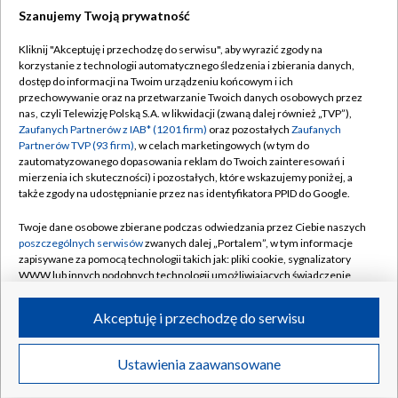
Szanujemy Twoją prywatność
Dołącz do nas:
Kliknij "Akceptuję i przechodzę do serwisu", aby wyrazić zgody na
korzystanie z technologii automatycznego śledzenia i zbierania danych,
TVP
dostęp do informacji na Twoim urządzeniu końcowym i ich
Abonament TVP
przechowywanie oraz na przetwarzanie Twoich danych osobowych przez
Regulamin TVP
nas, czyli Telewizję Polską S.A. w likwidacji (zwaną dalej również „TVP”),
Emisja w TVP
Polityka prywatności
Zaufanych Partnerów z IAB* (1201 firm)
oraz pozostałych
Zaufanych
Partnerów TVP (93 firm)
, w celach marketingowych (w tym do
Centrum informacji TVP
Moje zgody
zautomatyzowanego dopasowania reklam do Twoich zainteresowań i
mierzenia ich skuteczności) i pozostałych, które wskazujemy poniżej, a
Naziemna Telewizja Cyfrowa
Pomoc
także zgody na udostępnianie przez nas identyfikatora PPID do Google.
Sklep TVP
Biuro reklamy
Twoje dane osobowe zbierane podczas odwiedzania przez Ciebie naszych
Rada Programowa
Kontakt
poszczególnych serwisów
zwanych dalej „Portalem”, w tym informacje
zapisywane za pomocą technologii takich jak: pliki cookie, sygnalizatory
System NOS
WWW lub innych podobnych technologii umożliwiających świadczenie
dopasowanych i bezpiecznych usług, personalizację treści oraz reklam,
Informacje o nadawcy
Kanały
udostępnianie funkcji mediów społecznościowych oraz analizowanie
Akceptuję i przechodzę do serwisu
ruchu w Internecie.
Program dla prasy
©2026 Telewizja Polska S.A. w likwidacji
Biuro Reklamy
Twoje dane osobowe zbierane podczas odwiedzania przez Ciebie
Ustawienia zaawansowane
poszczególnych serwisów
na Portalu, takie jak adresy IP, identyfikatory
Ogłoszenie przetargowe
Twoich urządzeń końcowych i identyfikatory plików cookie, informacje o