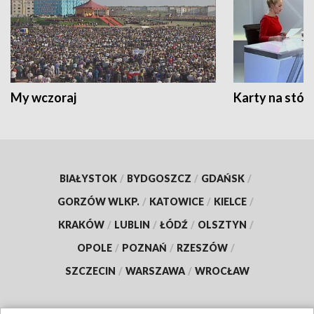
My wczoraj
Karty na stół:
BIAŁYSTOK
/
BYDGOSZCZ
/
GDAŃSK
/
GORZÓW WLKP.
/
KATOWICE
/
KIELCE
/
KRAKÓW
/
LUBLIN
/
ŁÓDŹ
/
OLSZTYN
/
OPOLE
/
POZNAŃ
/
RZESZÓW
/
SZCZECIN
/
WARSZAWA
/
WROCŁAW