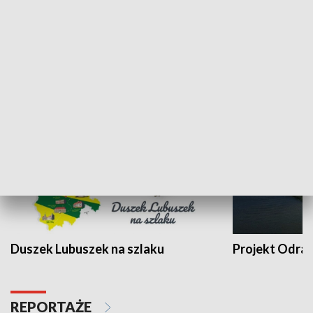
Kalejdoskop
Sołtys na med
WYPOCZYNEK I REKREACJA
Duszek Lubuszek na szlaku
Projekt Odra
REPORTAŻE