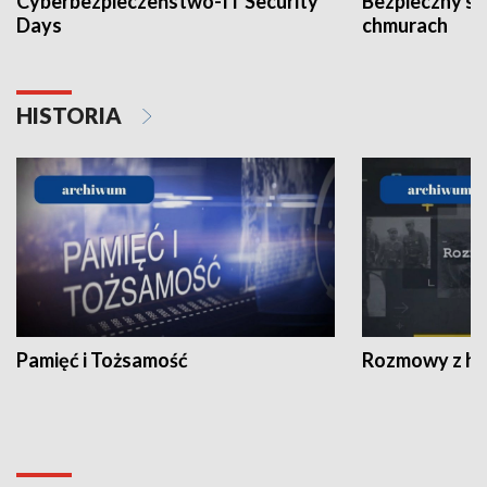
Cyberbezpieczeństwo-IT Security
Bezpieczny s
Days
chmurach
HISTORIA
Pamięć i Tożsamość
Rozmowy z his