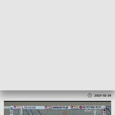
POWRÓT DO
GORZÓW WLKP.
TVP REGIONY
Juniorzy Alfy Gorzów i GKPW 59 są już
pewni walki o medale Mistrzostw Polski
2025-02-24