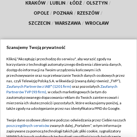
KRAKÓW
/
LUBLIN
/
ŁÓDŹ
/
OLSZTYN
/
OPOLE
/
POZNAŃ
/
RZESZÓW
/
SZCZECIN
/
WARSZAWA
/
WROCŁAW
Szanujemy Twoją prywatność
Dołącz do nas:
Kliknij "Akceptuję i przechodzę do serwisu", aby wyrazić zgody na
korzystanie z technologii automatycznego śledzenia i zbierania danych,
TVP
dostęp do informacji na Twoim urządzeniu końcowym i ich
Abonament TVP
przechowywanie oraz na przetwarzanie Twoich danych osobowych przez
Regulamin TVP
nas, czyli Telewizję Polską S.A. w likwidacji (zwaną dalej również „TVP”),
Emisja w TVP
Polityka prywatności
Zaufanych Partnerów z IAB* (1201 firm)
oraz pozostałych
Zaufanych
Partnerów TVP (93 firm)
, w celach marketingowych (w tym do
Centrum informacji TVP
Moje zgody
zautomatyzowanego dopasowania reklam do Twoich zainteresowań i
mierzenia ich skuteczności) i pozostałych, które wskazujemy poniżej, a
Naziemna Telewizja Cyfrowa
Pomoc
także zgody na udostępnianie przez nas identyfikatora PPID do Google.
Sklep TVP
Biuro reklamy
Twoje dane osobowe zbierane podczas odwiedzania przez Ciebie naszych
Rada Programowa
Kontakt
poszczególnych serwisów
zwanych dalej „Portalem”, w tym informacje
zapisywane za pomocą technologii takich jak: pliki cookie, sygnalizatory
System NOS
WWW lub innych podobnych technologii umożliwiających świadczenie