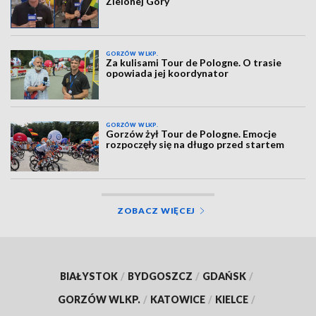
Zielonej Góry
GORZÓW WLKP.
Za kulisami Tour de Pologne. O trasie
opowiada jej koordynator
GORZÓW WLKP.
Gorzów żył Tour de Pologne. Emocje
rozpoczęły się na długo przed startem
ZOBACZ WIĘCEJ
BIAŁYSTOK
/
BYDGOSZCZ
/
GDAŃSK
/
GORZÓW WLKP.
/
KATOWICE
/
KIELCE
/