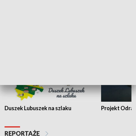
Kalejdoskop
Sołtys na med
WYPOCZYNEK I REKREACJA
Duszek Lubuszek na szlaku
Projekt Odra
REPORTAŻE