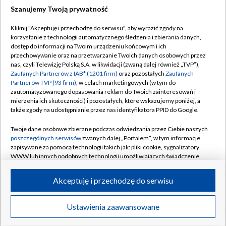
Szanujemy Twoją prywatność
Dołącz do nas:
Kliknij "Akceptuję i przechodzę do serwisu", aby wyrazić zgody na
korzystanie z technologii automatycznego śledzenia i zbierania danych,
TVP
dostęp do informacji na Twoim urządzeniu końcowym i ich
Abonament TVP
przechowywanie oraz na przetwarzanie Twoich danych osobowych przez
Regulamin TVP
nas, czyli Telewizję Polską S.A. w likwidacji (zwaną dalej również „TVP”),
Emisja w TVP
Polityka prywatności
Zaufanych Partnerów z IAB* (1201 firm)
oraz pozostałych
Zaufanych
Partnerów TVP (93 firm)
, w celach marketingowych (w tym do
Centrum informacji TVP
Moje zgody
zautomatyzowanego dopasowania reklam do Twoich zainteresowań i
mierzenia ich skuteczności) i pozostałych, które wskazujemy poniżej, a
Naziemna Telewizja Cyfrowa
Pomoc
także zgody na udostępnianie przez nas identyfikatora PPID do Google.
Sklep TVP
Biuro reklamy
Twoje dane osobowe zbierane podczas odwiedzania przez Ciebie naszych
Rada Programowa
Kontakt
poszczególnych serwisów
zwanych dalej „Portalem”, w tym informacje
zapisywane za pomocą technologii takich jak: pliki cookie, sygnalizatory
System NOS
WWW lub innych podobnych technologii umożliwiających świadczenie
dopasowanych i bezpiecznych usług, personalizację treści oraz reklam,
Informacje o nadawcy
Kanały
udostępnianie funkcji mediów społecznościowych oraz analizowanie
Akceptuję i przechodzę do serwisu
ruchu w Internecie.
Program dla prasy
©2026 Telewizja Polska S.A. w likwidacji
Biuro Reklamy
Twoje dane osobowe zbierane podczas odwiedzania przez Ciebie
Ustawienia zaawansowane
poszczególnych serwisów
na Portalu, takie jak adresy IP, identyfikatory
Ogłoszenie przetargowe
Twoich urządzeń końcowych i identyfikatory plików cookie, informacje o