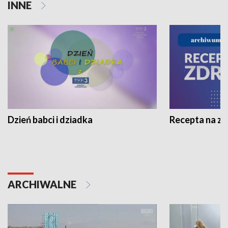
INNE
Dzień babci i dziadka
Recepta na z
ARCHIWALNE