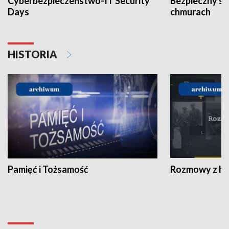
Cyberbezpieczeństwo-IT Security
Bezpieczny s
Days
chmurach
HISTORIA
Pamięć i Tożsamość
Rozmowy z his