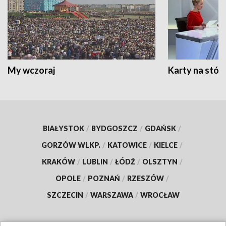
My wczoraj
Karty na stół:
BIAŁYSTOK
/
BYDGOSZCZ
/
GDAŃSK
/
GORZÓW WLKP.
/
KATOWICE
/
KIELCE
/
KRAKÓW
/
LUBLIN
/
ŁÓDŹ
/
OLSZTYN
/
OPOLE
/
POZNAŃ
/
RZESZÓW
/
SZCZECIN
/
WARSZAWA
/
WROCŁAW