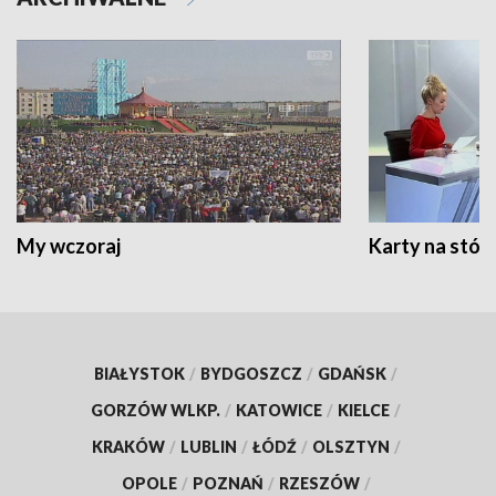
My wczoraj
Karty na stół:
BIAŁYSTOK
/
BYDGOSZCZ
/
GDAŃSK
/
GORZÓW WLKP.
/
KATOWICE
/
KIELCE
/
KRAKÓW
/
LUBLIN
/
ŁÓDŹ
/
OLSZTYN
/
OPOLE
/
POZNAŃ
/
RZESZÓW
/