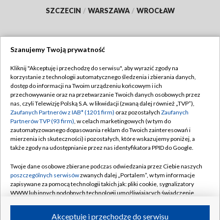
SZCZECIN
/
WARSZAWA
/
WROCŁAW
Szanujemy Twoją prywatność
Dołącz do nas:
Kliknij "Akceptuję i przechodzę do serwisu", aby wyrazić zgody na
korzystanie z technologii automatycznego śledzenia i zbierania danych,
TVP
dostęp do informacji na Twoim urządzeniu końcowym i ich
Abonament TVP
przechowywanie oraz na przetwarzanie Twoich danych osobowych przez
Regulamin TVP
nas, czyli Telewizję Polską S.A. w likwidacji (zwaną dalej również „TVP”),
Emisja w TVP
Polityka prywatności
Zaufanych Partnerów z IAB* (1201 firm)
oraz pozostałych
Zaufanych
Partnerów TVP (93 firm)
, w celach marketingowych (w tym do
Centrum informacji TVP
Moje zgody
zautomatyzowanego dopasowania reklam do Twoich zainteresowań i
mierzenia ich skuteczności) i pozostałych, które wskazujemy poniżej, a
Naziemna Telewizja Cyfrowa
Pomoc
także zgody na udostępnianie przez nas identyfikatora PPID do Google.
Sklep TVP
Biuro reklamy
Twoje dane osobowe zbierane podczas odwiedzania przez Ciebie naszych
Rada Programowa
Kontakt
poszczególnych serwisów
zwanych dalej „Portalem”, w tym informacje
zapisywane za pomocą technologii takich jak: pliki cookie, sygnalizatory
System NOS
WWW lub innych podobnych technologii umożliwiających świadczenie
dopasowanych i bezpiecznych usług, personalizację treści oraz reklam,
Informacje o nadawcy
Kanały
udostępnianie funkcji mediów społecznościowych oraz analizowanie
Akceptuję i przechodzę do serwisu
ruchu w Internecie.