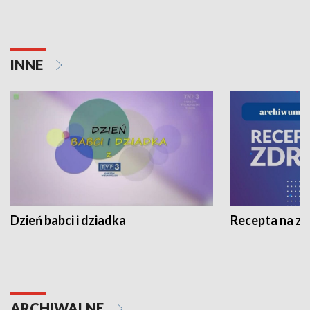
INNE
Dzień babci i dziadka
Recepta na z
ARCHIWALNE