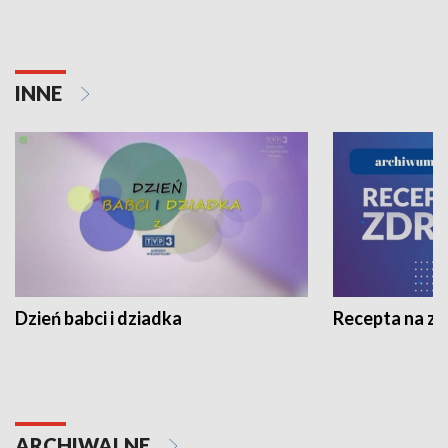
INNE
Dzień babci i dziadka
Recepta na z
ARCHIWALNE