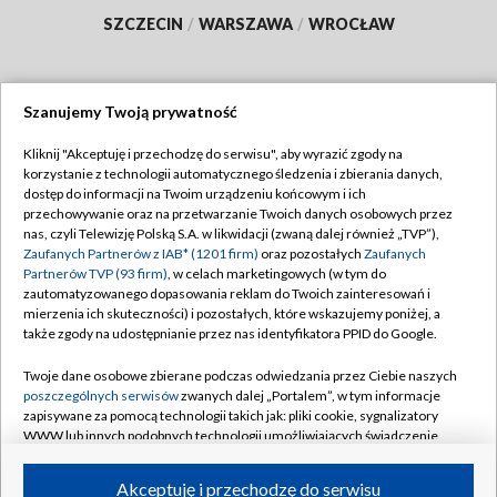
SZCZECIN
/
WARSZAWA
/
WROCŁAW
Szanujemy Twoją prywatność
Dołącz do nas:
Kliknij "Akceptuję i przechodzę do serwisu", aby wyrazić zgody na
korzystanie z technologii automatycznego śledzenia i zbierania danych,
TVP
dostęp do informacji na Twoim urządzeniu końcowym i ich
Abonament TVP
przechowywanie oraz na przetwarzanie Twoich danych osobowych przez
Regulamin TVP
nas, czyli Telewizję Polską S.A. w likwidacji (zwaną dalej również „TVP”),
Emisja w TVP
Polityka prywatności
Zaufanych Partnerów z IAB* (1201 firm)
oraz pozostałych
Zaufanych
Partnerów TVP (93 firm)
, w celach marketingowych (w tym do
Centrum informacji TVP
Moje zgody
zautomatyzowanego dopasowania reklam do Twoich zainteresowań i
mierzenia ich skuteczności) i pozostałych, które wskazujemy poniżej, a
Naziemna Telewizja Cyfrowa
Pomoc
także zgody na udostępnianie przez nas identyfikatora PPID do Google.
Sklep TVP
Biuro reklamy
Twoje dane osobowe zbierane podczas odwiedzania przez Ciebie naszych
Rada Programowa
Kontakt
poszczególnych serwisów
zwanych dalej „Portalem”, w tym informacje
zapisywane za pomocą technologii takich jak: pliki cookie, sygnalizatory
System NOS
WWW lub innych podobnych technologii umożliwiających świadczenie
dopasowanych i bezpiecznych usług, personalizację treści oraz reklam,
Informacje o nadawcy
Kanały
udostępnianie funkcji mediów społecznościowych oraz analizowanie
Akceptuję i przechodzę do serwisu
ruchu w Internecie.