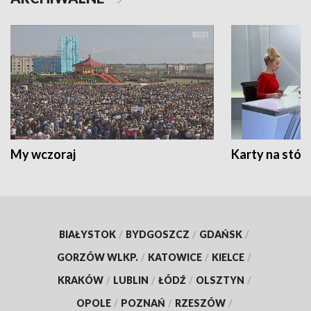
My wczoraj
Karty na stół:
BIAŁYSTOK
/
BYDGOSZCZ
/
GDAŃSK
/
GORZÓW WLKP.
/
KATOWICE
/
KIELCE
/
KRAKÓW
/
LUBLIN
/
ŁÓDŹ
/
OLSZTYN
/
OPOLE
/
POZNAŃ
/
RZESZÓW
/