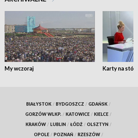
My wczoraj
Karty na stół:
BIAŁYSTOK
/
BYDGOSZCZ
/
GDAŃSK
/
GORZÓW WLKP.
/
KATOWICE
/
KIELCE
/
KRAKÓW
/
LUBLIN
/
ŁÓDŹ
/
OLSZTYN
/
OPOLE
/
POZNAŃ
/
RZESZÓW
/