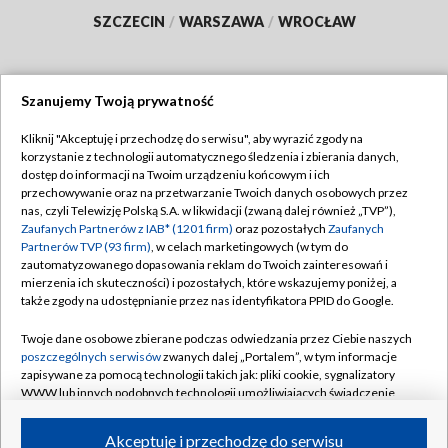
SZCZECIN
/
WARSZAWA
/
WROCŁAW
Szanujemy Twoją prywatność
Dołącz do nas:
Kliknij "Akceptuję i przechodzę do serwisu", aby wyrazić zgody na
korzystanie z technologii automatycznego śledzenia i zbierania danych,
TVP
dostęp do informacji na Twoim urządzeniu końcowym i ich
Abonament TVP
przechowywanie oraz na przetwarzanie Twoich danych osobowych przez
Regulamin TVP
nas, czyli Telewizję Polską S.A. w likwidacji (zwaną dalej również „TVP”),
Emisja w TVP
Polityka prywatności
Zaufanych Partnerów z IAB* (1201 firm)
oraz pozostałych
Zaufanych
Partnerów TVP (93 firm)
, w celach marketingowych (w tym do
Centrum informacji TVP
Moje zgody
zautomatyzowanego dopasowania reklam do Twoich zainteresowań i
mierzenia ich skuteczności) i pozostałych, które wskazujemy poniżej, a
Naziemna Telewizja Cyfrowa
Pomoc
także zgody na udostępnianie przez nas identyfikatora PPID do Google.
Sklep TVP
Biuro reklamy
Twoje dane osobowe zbierane podczas odwiedzania przez Ciebie naszych
Rada Programowa
Kontakt
poszczególnych serwisów
zwanych dalej „Portalem”, w tym informacje
zapisywane za pomocą technologii takich jak: pliki cookie, sygnalizatory
System NOS
WWW lub innych podobnych technologii umożliwiających świadczenie
dopasowanych i bezpiecznych usług, personalizację treści oraz reklam,
Informacje o nadawcy
Kanały
udostępnianie funkcji mediów społecznościowych oraz analizowanie
Akceptuję i przechodzę do serwisu
ruchu w Internecie.