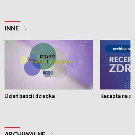
INNE
Dzień babci i dziadka
Recepta na z
ARCHIWALNE