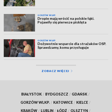
GORZÓW WLKP.
Dropie mają wrócić na polskie łąki.
Pojawiły się pierwsze pisklęta
GORZÓW WLKP.
Dożywotnie wsparcie dla strażaków OSP.
Sprawdzamy, komu przysługuje
ZOBACZ WIĘCEJ
BIAŁYSTOK
/
BYDGOSZCZ
/
GDAŃSK
/
GORZÓW WLKP.
/
KATOWICE
/
KIELCE
/
KRAKÓW
/
LUBLIN
/
ŁÓDŹ
/
OLSZTYN
/