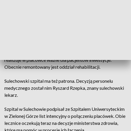
leczyli się na 5 oddziałach.
Na początku tego roku szpital został przekształcony w
spółkę z ograniczoną odpowiedzialnością. To kolejny
rozdział w historii placówki – podkreśla nowa prezes
lecznicy.
Powiat zielonogórski, który jest właścicielem szpitala,
realizuje w placówce ważne dla pacjentów inwestycje.
Obecnie remontowany jest oddział rehabilitacji.
Sulechowski szpital ma też patrona. Decyzją personelu
medycznego został nim Ryszard Rzepka, znany sulechowski
lekarz.
Szpital w Sulechowie podpisał ze Szpitalem Uniwersyteckim
w Zielonej Górze list intencyjny o połączeniu placówek. Obie
lecznice oczekują teraz na decyzje ministerstwa zdrowia,
które ma pomóc w procesie ich łączenia.