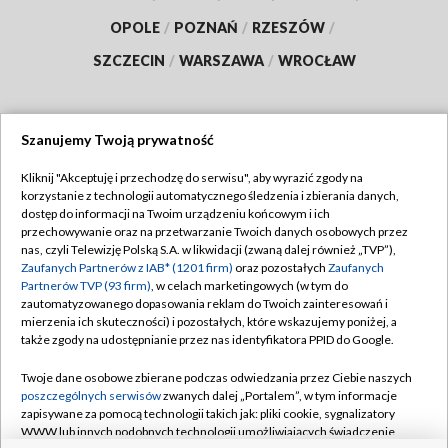
OPOLE
/
POZNAŃ
/
RZESZÓW
/
SZCZECIN
/
WARSZAWA
/
WROCŁAW
Szanujemy Twoją prywatność
Dołącz do nas:
Kliknij "Akceptuję i przechodzę do serwisu", aby wyrazić zgody na
korzystanie z technologii automatycznego śledzenia i zbierania danych,
TVP
dostęp do informacji na Twoim urządzeniu końcowym i ich
Abonament TVP
przechowywanie oraz na przetwarzanie Twoich danych osobowych przez
Regulamin TVP
nas, czyli Telewizję Polską S.A. w likwidacji (zwaną dalej również „TVP”),
Emisja w TVP
Polityka prywatności
Zaufanych Partnerów z IAB* (1201 firm)
oraz pozostałych
Zaufanych
Partnerów TVP (93 firm)
, w celach marketingowych (w tym do
Centrum informacji TVP
Moje zgody
zautomatyzowanego dopasowania reklam do Twoich zainteresowań i
mierzenia ich skuteczności) i pozostałych, które wskazujemy poniżej, a
Naziemna Telewizja Cyfrowa
Pomoc
także zgody na udostępnianie przez nas identyfikatora PPID do Google.
Sklep TVP
Biuro reklamy
Twoje dane osobowe zbierane podczas odwiedzania przez Ciebie naszych
Rada Programowa
Kontakt
poszczególnych serwisów
zwanych dalej „Portalem”, w tym informacje
zapisywane za pomocą technologii takich jak: pliki cookie, sygnalizatory
System NOS
WWW lub innych podobnych technologii umożliwiających świadczenie