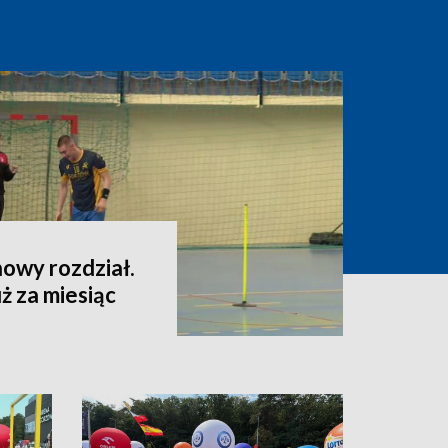
owy rozdział.
ż za miesiąc