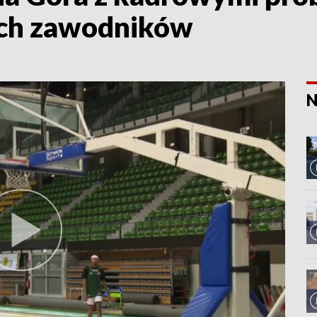
ych zawodników
N