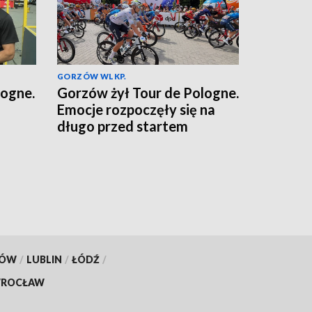
GORZÓW WLKP.
logne.
Gorzów żył Tour de Pologne.
Emocje rozpoczęły się na
długo przed startem
KÓW
/
LUBLIN
/
ŁÓDŹ
/
ROCŁAW