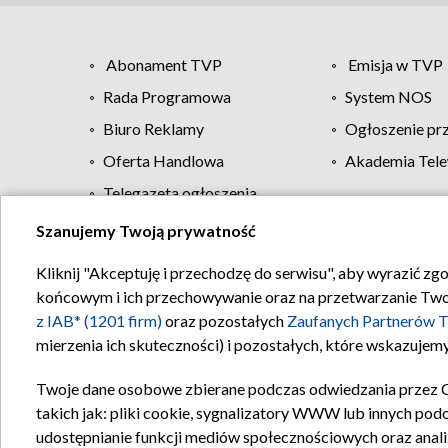
Abonament TVP
Emisja w TVP
Rada Programowa
System NOS
Biuro Reklamy
Ogłoszenie pr
Oferta Handlowa
Akademia Tele
Telegazeta ogłoszenia
Szanujemy Twoją prywatność
Regulamin TVP
Kliknij "Akceptuję i przechodzę do serwisu", aby wyrazić zg
końcowym i ich przechowywanie oraz na przetwarzanie Twoich
z IAB* (1201 firm)
oraz pozostałych
Zaufanych Partnerów T
mierzenia ich skuteczności) i pozostałych, które wskazujemy
Twoje dane osobowe zbierane podczas odwiedzania przez 
takich jak: pliki cookie, sygnalizatory WWW lub innych pod
udostępnianie funkcji mediów społecznościowych oraz anali