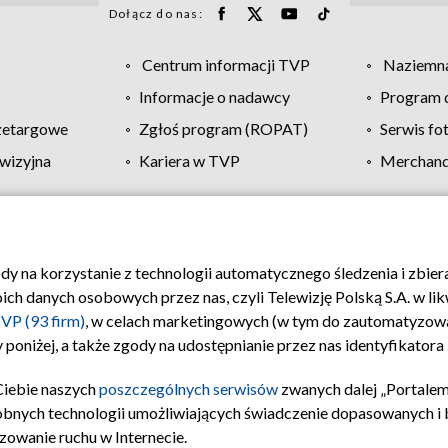
Dołącz do nas:
Centrum informacji TVP
Naziemna
Informacje o nadawcy
Program d
zetargowe
Zgłoś program (ROPAT)
Serwis fo
wizyjna
Kariera w TVP
Merchandi
Polityka prywatności
Moje zgody
Pomoc
Biuro re
ody na korzystanie z technologii automatycznego śledzenia i zbie
 danych osobowych przez nas, czyli Telewizję Polską S.A. w likw
VP (93 firm)
, w celach marketingowych (w tym do zautomatyzow
 poniżej, a także zgody na udostępnianie przez nas identyfikator
Ciebie naszych
poszczególnych serwisów
zwanych dalej „Portalem
obnych technologii umożliwiających świadczenie dopasowanych i be
zowanie ruchu w Internecie.