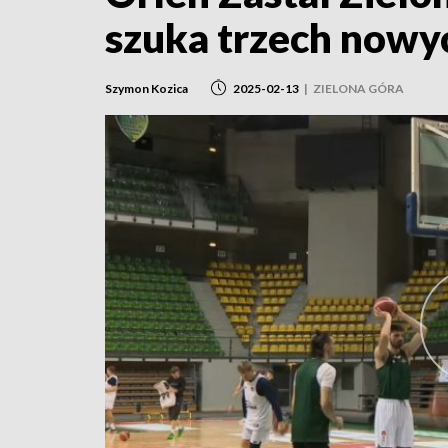
szuka trzech now
Szymon Kozica
2025-02-13
|
ZIELONA GÓRA