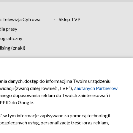
 Telewizja Cyfrowa
Sklep TVP
la prasy
tograficzny
sing (znaki)
klamy
Kontakt
rania danych, dostęp do informacji na Twoim urządzeniu
idacji (zwaną dalej również „TVP”),
Zaufanych Partnerów
anego dopasowania reklam do Twoich zainteresowań i
a PPID do Google.
”, w tym informacje zapisywane za pomocą technologii
zpiecznych usług, personalizację treści oraz reklam,