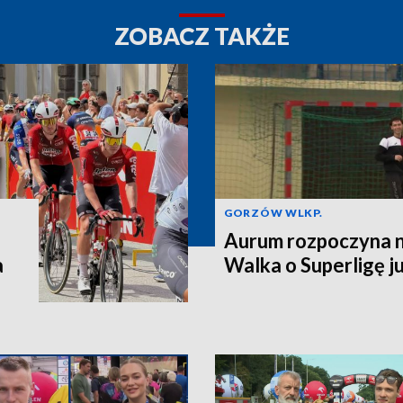
ZOBACZ TAKŻE
GORZÓW WLKP.
Aurum rozpoczyna n
a
Walka o Superligę ju