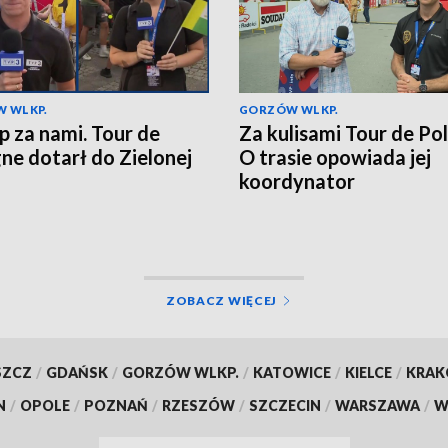
 WLKP.
GORZÓW WLKP.
ap za nami. Tour de
Za kulisami Tour de Po
ne dotarł do Zielonej
O trasie opowiada jej
koordynator
ZOBACZ WIĘCEJ
SZCZ
/
GDAŃSK
/
GORZÓW WLKP.
/
KATOWICE
/
KIELCE
/
KRA
N
/
OPOLE
/
POZNAŃ
/
RZESZÓW
/
SZCZECIN
/
WARSZAWA
/
W