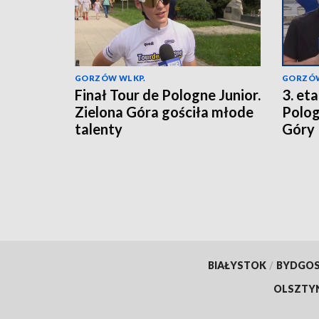
GORZÓW WLKP.
GORZÓW
Finał Tour de Pologne Junior.
3. et
Zielona Góra gościła młode
Polog
talenty
Góry
BIAŁYSTOK
/
BYDGO
OLSZTY