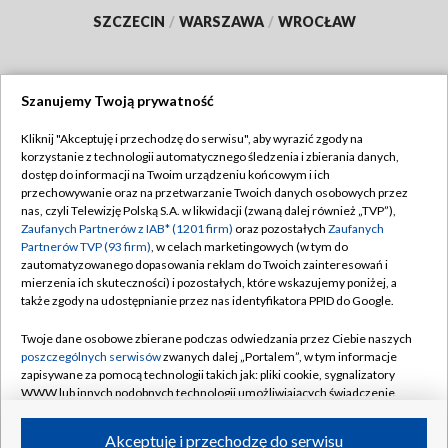
SZCZECIN
/
WARSZAWA
/
WROCŁAW
Szanujemy Twoją prywatność
Dołącz do nas:
Kliknij "Akceptuję i przechodzę do serwisu", aby wyrazić zgody na
korzystanie z technologii automatycznego śledzenia i zbierania danych,
TVP
dostęp do informacji na Twoim urządzeniu końcowym i ich
Abonament TVP
przechowywanie oraz na przetwarzanie Twoich danych osobowych przez
Regulamin TVP
nas, czyli Telewizję Polską S.A. w likwidacji (zwaną dalej również „TVP”),
Emisja w TVP
Polityka prywatności
Zaufanych Partnerów z IAB* (1201 firm)
oraz pozostałych
Zaufanych
Partnerów TVP (93 firm)
, w celach marketingowych (w tym do
Centrum informacji TVP
Moje zgody
zautomatyzowanego dopasowania reklam do Twoich zainteresowań i
mierzenia ich skuteczności) i pozostałych, które wskazujemy poniżej, a
Naziemna Telewizja Cyfrowa
Pomoc
także zgody na udostępnianie przez nas identyfikatora PPID do Google.
Sklep TVP
Biuro reklamy
Twoje dane osobowe zbierane podczas odwiedzania przez Ciebie naszych
Rada Programowa
Kontakt
poszczególnych serwisów
zwanych dalej „Portalem”, w tym informacje
zapisywane za pomocą technologii takich jak: pliki cookie, sygnalizatory
System NOS
WWW lub innych podobnych technologii umożliwiających świadczenie
dopasowanych i bezpiecznych usług, personalizację treści oraz reklam,
Informacje o nadawcy
Kanały
udostępnianie funkcji mediów społecznościowych oraz analizowanie
Akceptuję i przechodzę do serwisu
ruchu w Internecie.