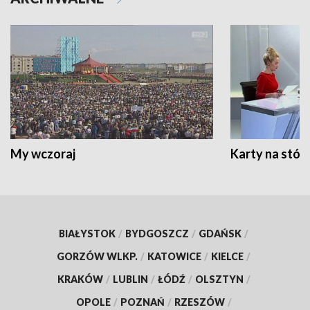
My wczoraj
Karty na stół:
BIAŁYSTOK
/
BYDGOSZCZ
/
GDAŃSK
/
GORZÓW WLKP.
/
KATOWICE
/
KIELCE
/
KRAKÓW
/
LUBLIN
/
ŁÓDŹ
/
OLSZTYN
/
OPOLE
/
POZNAŃ
/
RZESZÓW
/