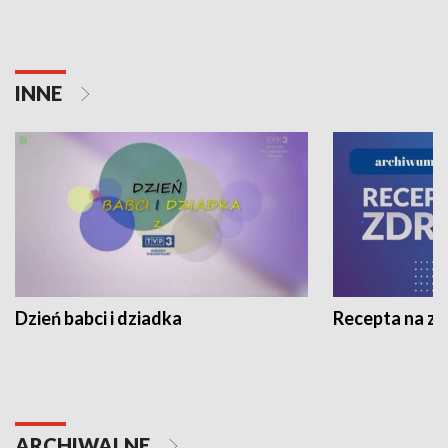
INNE
Dzień babci i dziadka
Recepta na z
ARCHIWALNE