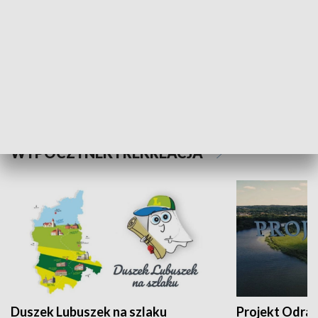
Kalejdoskop
Sołtys na med
WYPOCZYNEK I REKREACJA
Duszek Lubuszek na szlaku
Projekt Odra