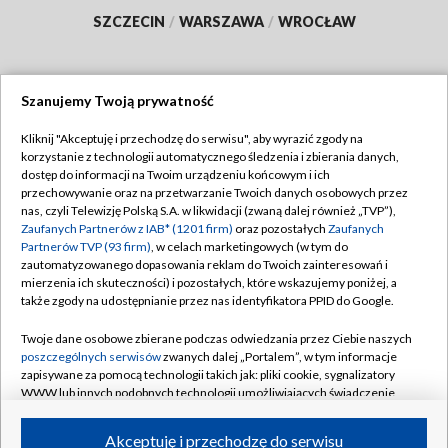
SZCZECIN
/
WARSZAWA
/
WROCŁAW
Szanujemy Twoją prywatność
Dołącz do nas:
Kliknij "Akceptuję i przechodzę do serwisu", aby wyrazić zgody na
korzystanie z technologii automatycznego śledzenia i zbierania danych,
TVP
dostęp do informacji na Twoim urządzeniu końcowym i ich
Abonament TVP
przechowywanie oraz na przetwarzanie Twoich danych osobowych przez
Regulamin TVP
nas, czyli Telewizję Polską S.A. w likwidacji (zwaną dalej również „TVP”),
Emisja w TVP
Polityka prywatności
Zaufanych Partnerów z IAB* (1201 firm)
oraz pozostałych
Zaufanych
Partnerów TVP (93 firm)
, w celach marketingowych (w tym do
Centrum informacji TVP
Moje zgody
zautomatyzowanego dopasowania reklam do Twoich zainteresowań i
mierzenia ich skuteczności) i pozostałych, które wskazujemy poniżej, a
Naziemna Telewizja Cyfrowa
Pomoc
także zgody na udostępnianie przez nas identyfikatora PPID do Google.
Sklep TVP
Biuro reklamy
Twoje dane osobowe zbierane podczas odwiedzania przez Ciebie naszych
Rada Programowa
Kontakt
poszczególnych serwisów
zwanych dalej „Portalem”, w tym informacje
zapisywane za pomocą technologii takich jak: pliki cookie, sygnalizatory
System NOS
WWW lub innych podobnych technologii umożliwiających świadczenie
dopasowanych i bezpiecznych usług, personalizację treści oraz reklam,
Informacje o nadawcy
Kanały
udostępnianie funkcji mediów społecznościowych oraz analizowanie
Akceptuję i przechodzę do serwisu
ruchu w Internecie.