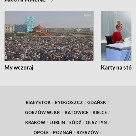
My wczoraj
Karty na stół:
BIAŁYSTOK
/
BYDGOSZCZ
/
GDAŃSK
/
GORZÓW WLKP.
/
KATOWICE
/
KIELCE
/
KRAKÓW
/
LUBLIN
/
ŁÓDŹ
/
OLSZTYN
/
OPOLE
/
POZNAŃ
/
RZESZÓW
/