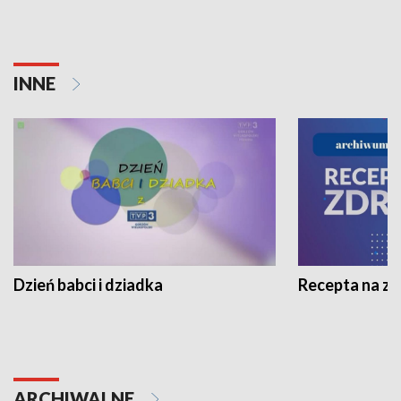
INNE
Dzień babci i dziadka
Recepta na z
ARCHIWALNE