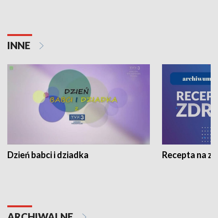
INNE
Dzień babci i dziadka
Recepta na z
ARCHIWALNE