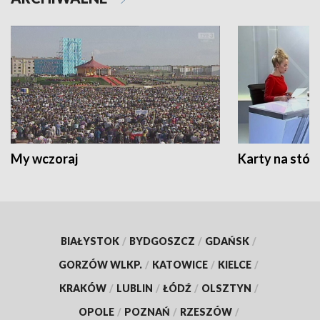
My wczoraj
Karty na stół:
BIAŁYSTOK
/
BYDGOSZCZ
/
GDAŃSK
/
GORZÓW WLKP.
/
KATOWICE
/
KIELCE
/
KRAKÓW
/
LUBLIN
/
ŁÓDŹ
/
OLSZTYN
/
OPOLE
/
POZNAŃ
/
RZESZÓW
/