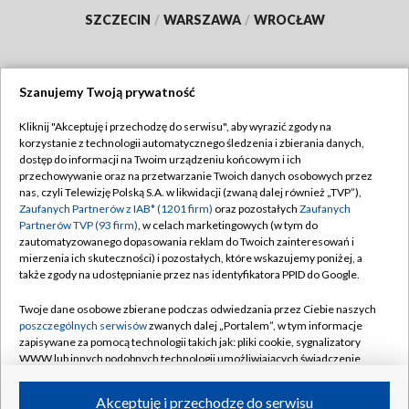
SZCZECIN
/
WARSZAWA
/
WROCŁAW
Szanujemy Twoją prywatność
Dołącz do nas:
Kliknij "Akceptuję i przechodzę do serwisu", aby wyrazić zgody na
korzystanie z technologii automatycznego śledzenia i zbierania danych,
TVP
dostęp do informacji na Twoim urządzeniu końcowym i ich
Abonament TVP
przechowywanie oraz na przetwarzanie Twoich danych osobowych przez
Regulamin TVP
nas, czyli Telewizję Polską S.A. w likwidacji (zwaną dalej również „TVP”),
Emisja w TVP
Polityka prywatności
Zaufanych Partnerów z IAB* (1201 firm)
oraz pozostałych
Zaufanych
Partnerów TVP (93 firm)
, w celach marketingowych (w tym do
Centrum informacji TVP
Moje zgody
zautomatyzowanego dopasowania reklam do Twoich zainteresowań i
mierzenia ich skuteczności) i pozostałych, które wskazujemy poniżej, a
Naziemna Telewizja Cyfrowa
Pomoc
także zgody na udostępnianie przez nas identyfikatora PPID do Google.
Sklep TVP
Biuro reklamy
Twoje dane osobowe zbierane podczas odwiedzania przez Ciebie naszych
Rada Programowa
Kontakt
poszczególnych serwisów
zwanych dalej „Portalem”, w tym informacje
zapisywane za pomocą technologii takich jak: pliki cookie, sygnalizatory
System NOS
WWW lub innych podobnych technologii umożliwiających świadczenie
dopasowanych i bezpiecznych usług, personalizację treści oraz reklam,
Informacje o nadawcy
Kanały
udostępnianie funkcji mediów społecznościowych oraz analizowanie
Akceptuję i przechodzę do serwisu
ruchu w Internecie.