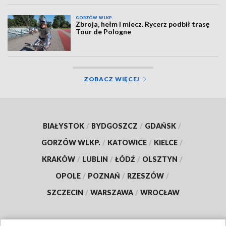
GORZÓW WLKP.
Zbroja, hełm i miecz. Rycerz podbił trasę
Tour de Pologne
ZOBACZ WIĘCEJ
BIAŁYSTOK
/
BYDGOSZCZ
/
GDAŃSK
/
GORZÓW WLKP.
/
KATOWICE
/
KIELCE
/
KRAKÓW
/
LUBLIN
/
ŁÓDŹ
/
OLSZTYN
/
OPOLE
/
POZNAŃ
/
RZESZÓW
/
SZCZECIN
/
WARSZAWA
/
WROCŁAW