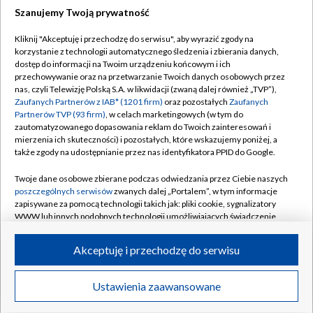
Szanujemy Twoją prywatność
Dołącz do nas:
Kliknij "Akceptuję i przechodzę do serwisu", aby wyrazić zgody na
korzystanie z technologii automatycznego śledzenia i zbierania danych,
TVP
dostęp do informacji na Twoim urządzeniu końcowym i ich
Abonament TVP
przechowywanie oraz na przetwarzanie Twoich danych osobowych przez
Regulamin TVP
nas, czyli Telewizję Polską S.A. w likwidacji (zwaną dalej również „TVP”),
Emisja w TVP
Polityka prywatności
Zaufanych Partnerów z IAB* (1201 firm)
oraz pozostałych
Zaufanych
Partnerów TVP (93 firm)
, w celach marketingowych (w tym do
Centrum informacji TVP
Moje zgody
zautomatyzowanego dopasowania reklam do Twoich zainteresowań i
mierzenia ich skuteczności) i pozostałych, które wskazujemy poniżej, a
Naziemna Telewizja Cyfrowa
Pomoc
także zgody na udostępnianie przez nas identyfikatora PPID do Google.
Sklep TVP
Biuro reklamy
Twoje dane osobowe zbierane podczas odwiedzania przez Ciebie naszych
Rada Programowa
Kontakt
poszczególnych serwisów
zwanych dalej „Portalem”, w tym informacje
zapisywane za pomocą technologii takich jak: pliki cookie, sygnalizatory
System NOS
WWW lub innych podobnych technologii umożliwiających świadczenie
dopasowanych i bezpiecznych usług, personalizację treści oraz reklam,
Informacje o nadawcy
Kanały
udostępnianie funkcji mediów społecznościowych oraz analizowanie
Akceptuję i przechodzę do serwisu
ruchu w Internecie.
Program dla prasy
©2026 Telewizja Polska S.A. w likwidacji
Biuro Reklamy
Twoje dane osobowe zbierane podczas odwiedzania przez Ciebie
Ustawienia zaawansowane
poszczególnych serwisów
na Portalu, takie jak adresy IP, identyfikatory
Ogłoszenie przetargowe
Twoich urządzeń końcowych i identyfikatory plików cookie, informacje o