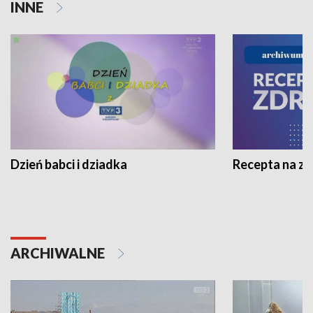
INNE
Dzień babci i dziadka
Recepta na z
ARCHIWALNE