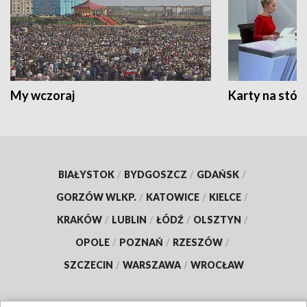
My wczoraj
Karty na stół:
BIAŁYSTOK
/
BYDGOSZCZ
/
GDAŃSK
/
GORZÓW WLKP.
/
KATOWICE
/
KIELCE
/
KRAKÓW
/
LUBLIN
/
ŁÓDŹ
/
OLSZTYN
/
OPOLE
/
POZNAŃ
/
RZESZÓW
/
SZCZECIN
/
WARSZAWA
/
WROCŁAW