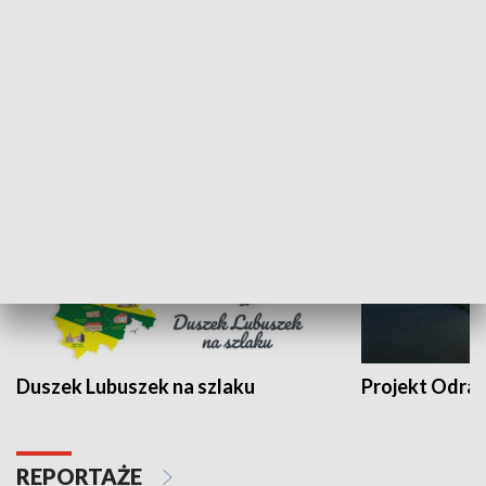
Kalejdoskop
Sołtys na med
WYPOCZYNEK I REKREACJA
Duszek Lubuszek na szlaku
Projekt Odra
REPORTAŻE