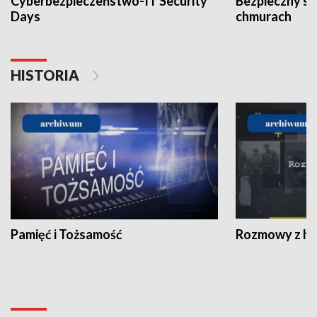
Cyberbezpieczeństwo-IT Security
Bezpieczny s
Days
chmurach
HISTORIA
Pamięć i Tożsamość
Rozmowy z his