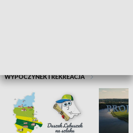
Kalejdoskop
Sołtys na med
WYPOCZYNEK I REKREACJA