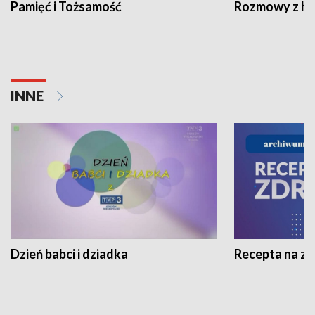
Pamięć i Tożsamość
Rozmowy z his
INNE
Dzień babci i dziadka
Recepta na z