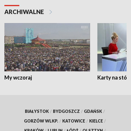
ARCHIWALNE
My wczoraj
Karty na stół:
BIAŁYSTOK
/
BYDGOSZCZ
/
GDAŃSK
/
GORZÓW WLKP.
/
KATOWICE
/
KIELCE
/
KRAKÓW
/
LUBLIN
/
ŁÓDŹ
/
OLSZTYN
/