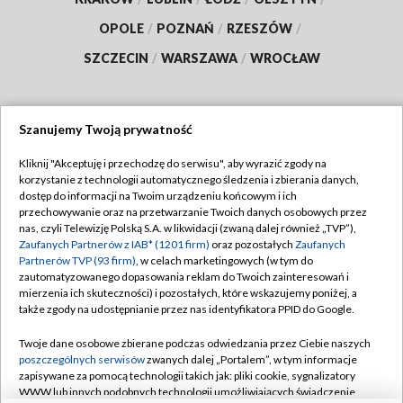
OPOLE
/
POZNAŃ
/
RZESZÓW
/
SZCZECIN
/
WARSZAWA
/
WROCŁAW
Szanujemy Twoją prywatność
Dołącz do nas:
Kliknij "Akceptuję i przechodzę do serwisu", aby wyrazić zgody na
korzystanie z technologii automatycznego śledzenia i zbierania danych,
TVP
dostęp do informacji na Twoim urządzeniu końcowym i ich
Abonament TVP
przechowywanie oraz na przetwarzanie Twoich danych osobowych przez
Regulamin TVP
nas, czyli Telewizję Polską S.A. w likwidacji (zwaną dalej również „TVP”),
Emisja w TVP
Polityka prywatności
Zaufanych Partnerów z IAB* (1201 firm)
oraz pozostałych
Zaufanych
Partnerów TVP (93 firm)
, w celach marketingowych (w tym do
Centrum informacji TVP
Moje zgody
zautomatyzowanego dopasowania reklam do Twoich zainteresowań i
mierzenia ich skuteczności) i pozostałych, które wskazujemy poniżej, a
Naziemna Telewizja Cyfrowa
Pomoc
także zgody na udostępnianie przez nas identyfikatora PPID do Google.
Sklep TVP
Biuro reklamy
Twoje dane osobowe zbierane podczas odwiedzania przez Ciebie naszych
Rada Programowa
Kontakt
poszczególnych serwisów
zwanych dalej „Portalem”, w tym informacje
zapisywane za pomocą technologii takich jak: pliki cookie, sygnalizatory
System NOS
WWW lub innych podobnych technologii umożliwiających świadczenie