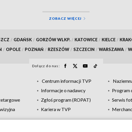
ZOBACZ WIĘCEJ
SZCZ
/
GDAŃSK
/
GORZÓW WLKP.
/
KATOWICE
/
KIELCE
/
KRA
N
/
OPOLE
/
POZNAŃ
/
RZESZÓW
/
SZCZECIN
/
WARSZAWA
/
W
Dołącz do nas:
Centrum informacji TVP
Naziemna
Informacje o nadawcy
Program d
zetargowe
Zgłoś program (ROPAT)
Serwis fo
wizyjna
Kariera w TVP
Merchandi