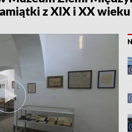
miątki z XIX i XX wieku
N