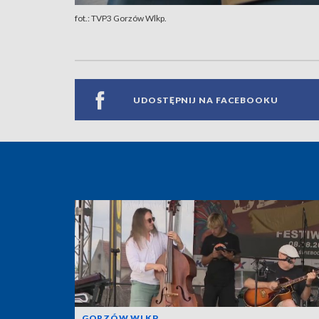
fot.: TVP3 Gorzów Wlkp.
UDOSTĘPNIJ NA FACEBOOKU
GORZÓW WLKP.