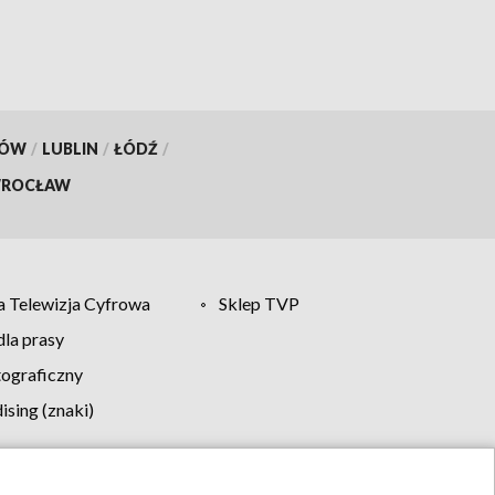
KÓW
/
LUBLIN
/
ŁÓDŹ
/
ROCŁAW
 Telewizja Cyfrowa
Sklep TVP
la prasy
tograficzny
sing (znaki)