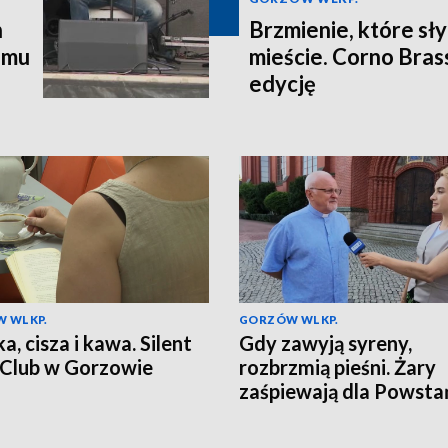
n
Brzmienie, które sł
emu
mieście. Corno Brass
edycję
 WLKP.
GORZÓW WLKP.
a, cisza i kawa. Silent
Gdy zawyją syreny,
Club w Gorzowie
rozbrzmią pieśni. Żary
zaśpiewają dla Powst