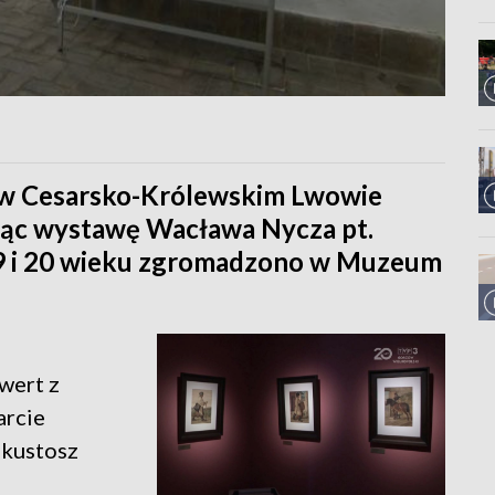
e w Cesarsko-Królewskim Lwowie
jąc wystawę Wacława Nycza pt.
19 i 20 wieku zgromadzono w Muzeum
wert z
arcie
 kustosz