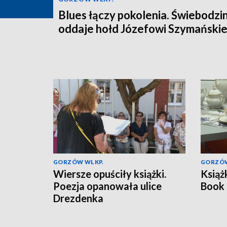
Blues łączy pokolenia. Świebodzi
oddaje hołd Józefowi Szymański
GORZÓW WLKP.
GORZÓW
Wiersze opuściły książki.
Książk
Poezja opanowała ulice
Book 
Drezdenka