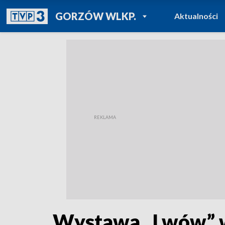
POWRÓT DO
GORZÓW WLKP.
Aktualności
TVP REGIONY
Wystawa „Lwów” w