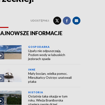
UDOSTĘPNIJ:
AJNOWSZE INFORMACJE
GOSPODARKA
Upały nie odpuszczają.
Poziom wody w lubuskich
jeziorach spada
INNE
Mały bocian, wielka pomoc.
Mieszkańcy Ostrzyc uratowali
ptaka
HISTORIA
Ostatnia taka okazja w tym
roku. Wieża Braniborska
otwiera swoje drzwi