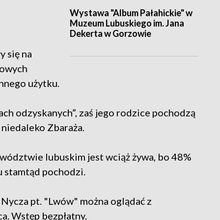
Wystawa "Album Pałahickie" w
Muzeum Lubuskiego im. Jana
Dekerta w Gorzowie
y się na
atowych
nnego użytku.
miach odzyskanych”, zaś jego rodzice pochodzą
 niedaleko Zbaraża.
ództwie lubuskim jest wciąż żywa, bo 48%
 stamtąd pochodzi.
 Nycza pt. "Lwów" można oglądać z
a. Wstęp bezpłatny.