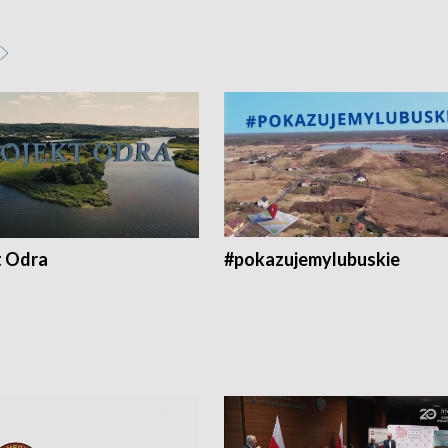
t Odra
#pokazujemylubuskie