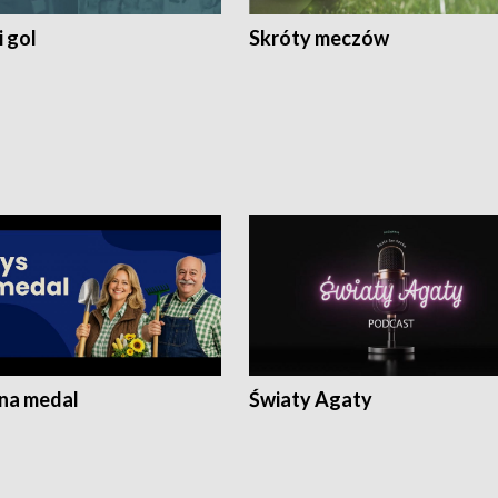
 gol
Skróty meczów
 na medal
Światy Agaty