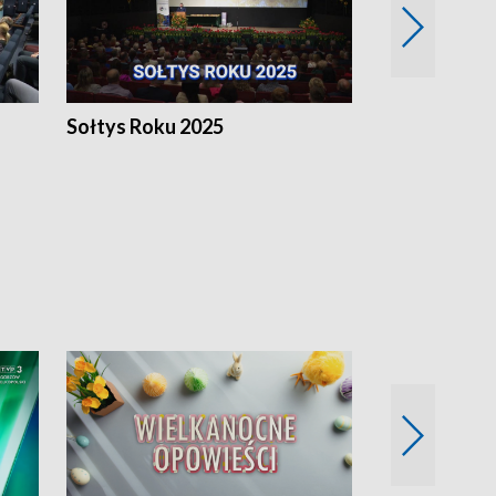
h
Sołtys Roku 2025
20 lat minęł
Wlkp.