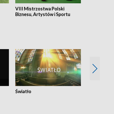
VIII Mistrzostwa Polski
Cztery kwar
Biznesu, Artystów i Sportu
Światło
Nowy adres