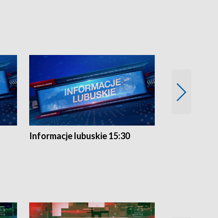
Informacje lubuskie 15:30
Przegląd ty