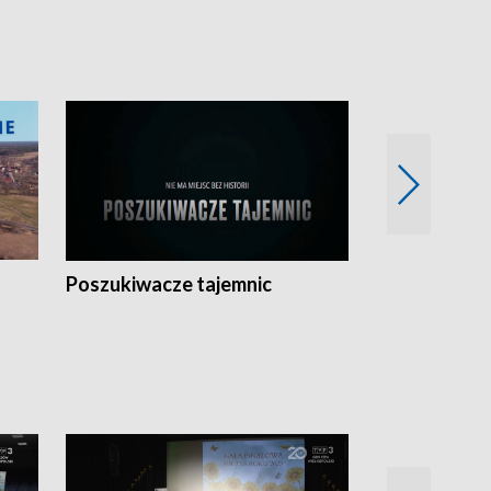
Poszukiwacze tajemnic
Kostrzyn na 