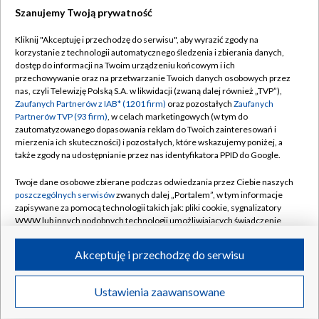
Szanujemy Twoją prywatność
Dołącz do nas:
Kliknij "Akceptuję i przechodzę do serwisu", aby wyrazić zgody na
korzystanie z technologii automatycznego śledzenia i zbierania danych,
TVP
dostęp do informacji na Twoim urządzeniu końcowym i ich
Abonament TVP
przechowywanie oraz na przetwarzanie Twoich danych osobowych przez
Regulamin TVP
nas, czyli Telewizję Polską S.A. w likwidacji (zwaną dalej również „TVP”),
Emisja w TVP
Polityka prywatności
Zaufanych Partnerów z IAB* (1201 firm)
oraz pozostałych
Zaufanych
Partnerów TVP (93 firm)
, w celach marketingowych (w tym do
Centrum informacji TVP
Moje zgody
zautomatyzowanego dopasowania reklam do Twoich zainteresowań i
mierzenia ich skuteczności) i pozostałych, które wskazujemy poniżej, a
Naziemna Telewizja Cyfrowa
Pomoc
także zgody na udostępnianie przez nas identyfikatora PPID do Google.
Sklep TVP
Biuro reklamy
Twoje dane osobowe zbierane podczas odwiedzania przez Ciebie naszych
Rada Programowa
Kontakt
poszczególnych serwisów
zwanych dalej „Portalem”, w tym informacje
zapisywane za pomocą technologii takich jak: pliki cookie, sygnalizatory
System NOS
WWW lub innych podobnych technologii umożliwiających świadczenie
dopasowanych i bezpiecznych usług, personalizację treści oraz reklam,
Informacje o nadawcy
Kanały
udostępnianie funkcji mediów społecznościowych oraz analizowanie
Akceptuję i przechodzę do serwisu
ruchu w Internecie.
Program dla prasy
©2026 Telewizja Polska S.A. w likwidacji
Biuro Reklamy
Twoje dane osobowe zbierane podczas odwiedzania przez Ciebie
Ustawienia zaawansowane
poszczególnych serwisów
na Portalu, takie jak adresy IP, identyfikatory
Ogłoszenie przetargowe
Twoich urządzeń końcowych i identyfikatory plików cookie, informacje o