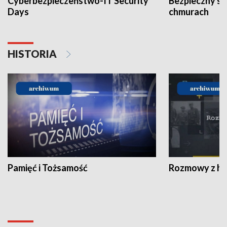
Cyberbezpieczeństwo-IT Security
Bezpieczny s
Days
chmurach
HISTORIA
Pamięć i Tożsamość
Rozmowy z his