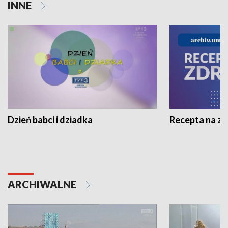
INNE
Dzień babci i dziadka
Recepta na z
ARCHIWALNE