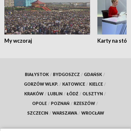
My wczoraj
Karty na stół:
BIAŁYSTOK
/
BYDGOSZCZ
/
GDAŃSK
/
GORZÓW WLKP.
/
KATOWICE
/
KIELCE
/
KRAKÓW
/
LUBLIN
/
ŁÓDŹ
/
OLSZTYN
/
OPOLE
/
POZNAŃ
/
RZESZÓW
/
SZCZECIN
/
WARSZAWA
/
WROCŁAW