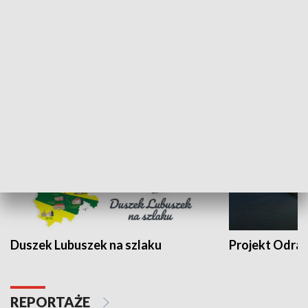
Kalejdoskop
Sołtys na med
WYPOCZYNEK I REKREACJA
Duszek Lubuszek na szlaku
Projekt Odra
REPORTAŻE