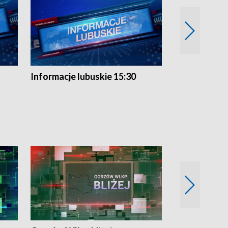
Informacje lubuskie 15:30
Przegląd ty