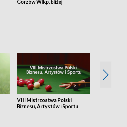
Gorzów Wlkp. bliżej
Lubuskie bliż
VIII Mistrzostwa Polski
Cztery kwar
Biznesu, Artystów i Sportu