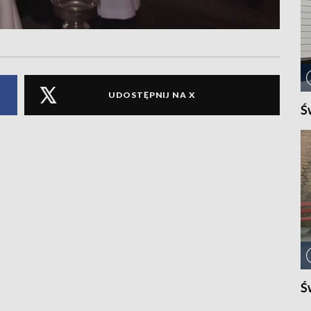
UDOSTĘPNIJ NA X
Ś
Ś