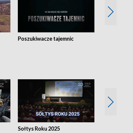
Poszukiwacze tajemnic
Kostrzyn na 
h
Sołtys Roku 2025
20 lat minęł