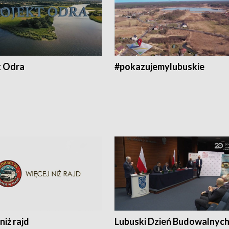
t Odra
#pokazujemylubuskie
niż rajd
Lubuski Dzień Budowalnyc