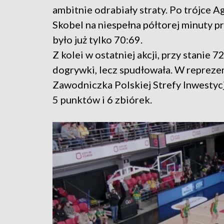
ambitnie odrabiały straty. Po trójce A
Skobel na niespełna półtorej minuty 
było już tylko 70:69.
Z kolei w ostatniej akcji, przy stanie
dogrywki, lecz spudłowała. W reprezen
Zawodniczka Polskiej Strefy Inwestyc
5 punktów i 6 zbiórek.