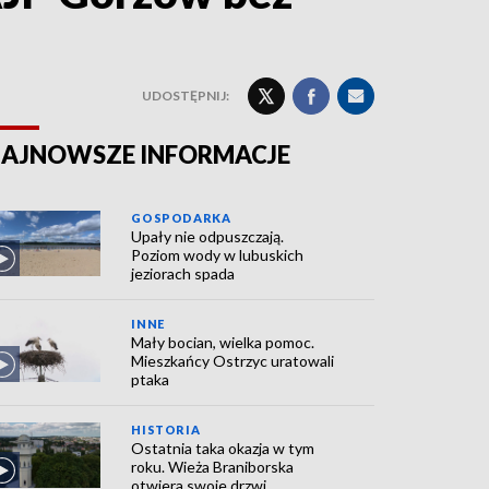
UDOSTĘPNIJ:
AJNOWSZE INFORMACJE
GOSPODARKA
Upały nie odpuszczają.
Poziom wody w lubuskich
jeziorach spada
INNE
Mały bocian, wielka pomoc.
Mieszkańcy Ostrzyc uratowali
ptaka
HISTORIA
Ostatnia taka okazja w tym
roku. Wieża Braniborska
otwiera swoje drzwi