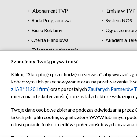
Abonament TVP
Emisja w TVP
Rada Programowa
System NOS
Biuro Reklamy
Ogłoszenie pr
Oferta Handlowa
Akademia Tele
Telegazeta ogłoszenia
Szanujemy Twoją prywatność
Regulamin TVP
Kliknij "Akceptuję i przechodzę do serwisu", aby wyrazić zg
końcowym i ich przechowywanie oraz na przetwarzanie Twoich
z IAB* (1201 firm)
oraz pozostałych
Zaufanych Partnerów T
mierzenia ich skuteczności) i pozostałych, które wskazujemy
Twoje dane osobowe zbierane podczas odwiedzania przez 
takich jak: pliki cookie, sygnalizatory WWW lub innych pod
udostępnianie funkcji mediów społecznościowych oraz anali