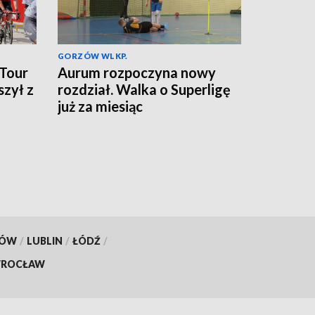
GORZÓW WLKP.
 Tour
Aurum rozpoczyna nowy
szył z
rozdział. Walka o Superligę
już za miesiąc
KÓW
/
LUBLIN
/
ŁÓDŹ
/
ROCŁAW