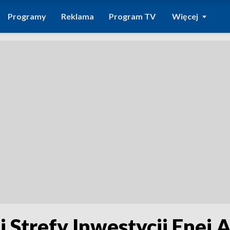
Programy
Reklama
Program TV
Więcej
j Strefy Inwestycji Enei