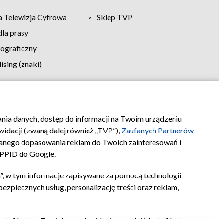
 Telewizja Cyfrowa
Sklep TVP
la prasy
tograficzny
sing (znaki)
klamy
Kontakt
rania danych, dostęp do informacji na Twoim urządzeniu
idacji (zwaną dalej również „TVP”),
Zaufanych Partnerów
anego dopasowania reklam do Twoich zainteresowań i
a PPID do Google.
”, w tym informacje zapisywane za pomocą technologii
zpiecznych usług, personalizację treści oraz reklam,