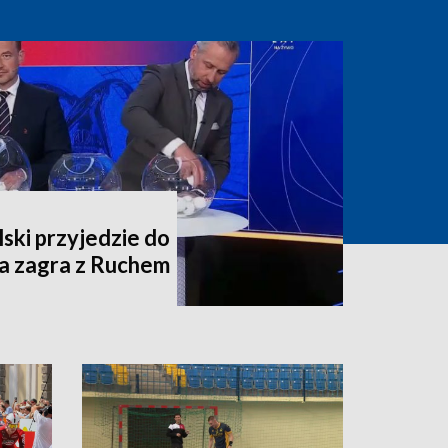
lski przyjedzie do
ia zagra z Ruchem