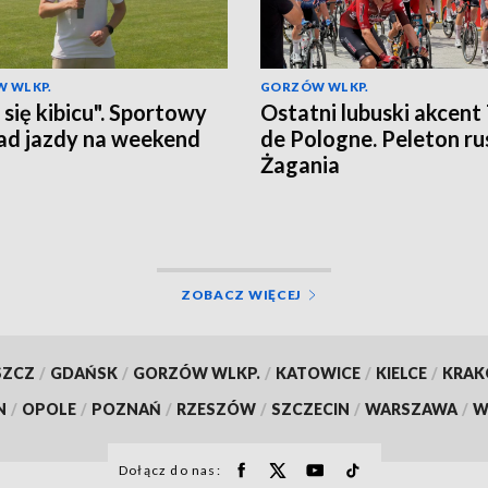
 WLKP.
GORZÓW WLKP.
 się kibicu". Sportowy
Ostatni lubuski akcent
ad jazdy na weekend
de Pologne. Peleton ru
Żagania
ZOBACZ WIĘCEJ
SZCZ
/
GDAŃSK
/
GORZÓW WLKP.
/
KATOWICE
/
KIELCE
/
KRA
N
/
OPOLE
/
POZNAŃ
/
RZESZÓW
/
SZCZECIN
/
WARSZAWA
/
W
Dołącz do nas: