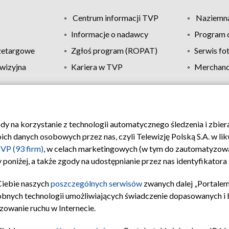
Centrum informacji TVP
Naziemna
Informacje o nadawcy
Program d
zetargowe
Zgłoś program (ROPAT)
Serwis fo
wizyjna
Kariera w TVP
Merchandi
Polityka prywatności
Moje zgody
Pomoc
Biuro re
ody na korzystanie z technologii automatycznego śledzenia i zbie
 danych osobowych przez nas, czyli Telewizję Polską S.A. w likw
VP (93 firm)
, w celach marketingowych (w tym do zautomatyzow
 poniżej, a także zgody na udostępnianie przez nas identyfikator
Ciebie naszych
poszczególnych serwisów
zwanych dalej „Portalem
obnych technologii umożliwiających świadczenie dopasowanych i be
zowanie ruchu w Internecie.