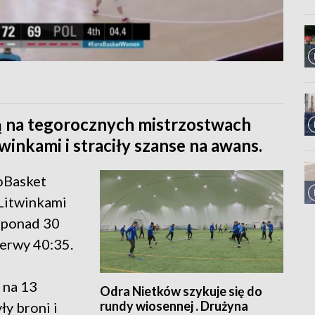
ią na tegorocznych mistrzostwach
winkami i straciły szanse na awans.
roBasket
Litwinkami
z ponad 30
erwy 40:35.
 na 13
Odra Nietków szykuje się do
rundy wiosennej . Drużyna
ły broni i