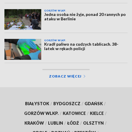
GORZÓW WLKP.
Jedna osoba nie żyje, ponad 20 rannych po
ataku w Berlinie
GORZÓW WLKP.
Kradł paliwo na cudzych tablicach. 38-
latek w rękach policji
ZOBACZ WIĘCEJ
BIAŁYSTOK
/
BYDGOSZCZ
/
GDAŃSK
/
GORZÓW WLKP.
/
KATOWICE
/
KIELCE
/
KRAKÓW
/
LUBLIN
/
ŁÓDŹ
/
OLSZTYN
/