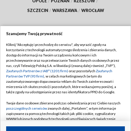
OPOLE
/
POZNAŃ
/
RZESZÓW
/
SZCZECIN
/
WARSZAWA
/
WROCŁAW
Szanujemy Twoją prywatność
Dołącz do nas:
Kliknij "Akceptuję i przechodzę do serwisu", aby wyrazić zgody na
korzystanie z technologii automatycznego śledzenia i zbierania danych,
TVP
dostęp do informacji na Twoim urządzeniu końcowym i ich
Abonament TVP
przechowywanie oraz na przetwarzanie Twoich danych osobowych przez
Regulamin TVP
nas, czyli Telewizję Polską S.A. w likwidacji (zwaną dalej również „TVP”),
Emisja w TVP
Polityka prywatności
Zaufanych Partnerów z IAB* (1201 firm)
oraz pozostałych
Zaufanych
Partnerów TVP (93 firm)
, w celach marketingowych (w tym do
Centrum informacji TVP
Moje zgody
zautomatyzowanego dopasowania reklam do Twoich zainteresowań i
mierzenia ich skuteczności) i pozostałych, które wskazujemy poniżej, a
Naziemna Telewizja Cyfrowa
Pomoc
także zgody na udostępnianie przez nas identyfikatora PPID do Google.
Sklep TVP
Biuro reklamy
Twoje dane osobowe zbierane podczas odwiedzania przez Ciebie naszych
Rada Programowa
Kontakt
poszczególnych serwisów
zwanych dalej „Portalem”, w tym informacje
zapisywane za pomocą technologii takich jak: pliki cookie, sygnalizatory
System NOS
WWW lub innych podobnych technologii umożliwiających świadczenie
dopasowanych i bezpiecznych usług, personalizację treści oraz reklam,
Informacje o nadawcy
Kanały
udostępnianie funkcji mediów społecznościowych oraz analizowanie