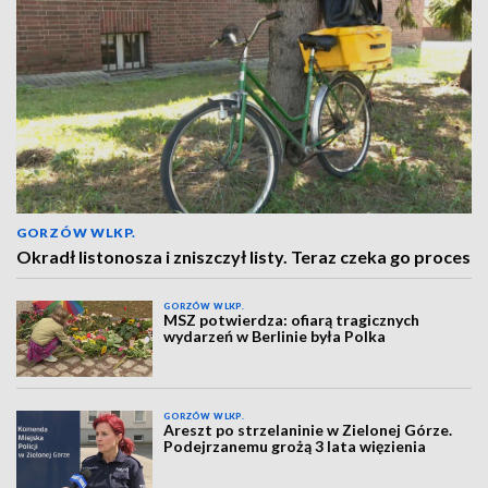
GORZÓW WLKP.
Okradł listonosza i zniszczył listy. Teraz czeka go proces
GORZÓW WLKP.
MSZ potwierdza: ofiarą tragicznych
wydarzeń w Berlinie była Polka
GORZÓW WLKP.
Areszt po strzelaninie w Zielonej Górze.
Podejrzanemu grożą 3 lata więzienia