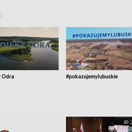
t Odra
#pokazujemylubuskie