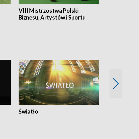
VIII Mistrzostwa Polski
Cztery kwar
Biznesu, Artystów i Sportu
Światło
Nowy adres