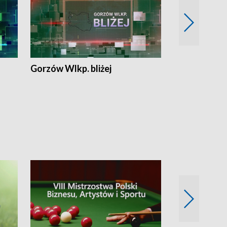
Gorzów Wlkp. bliżej
Lubuskie bliż