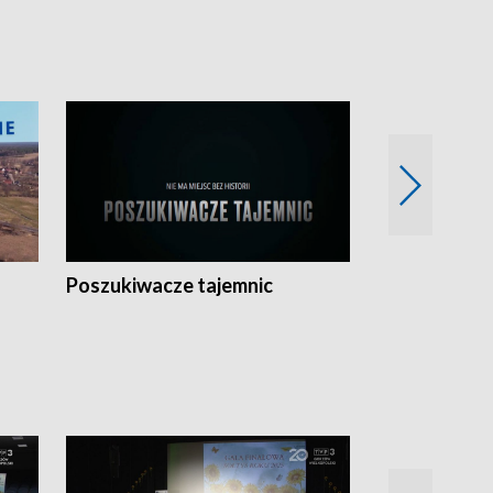
Poszukiwacze tajemnic
Kostrzyn na 