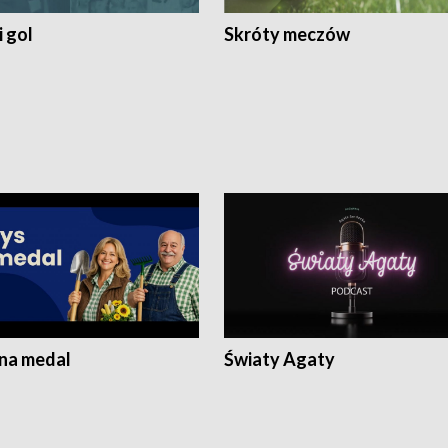
 gol
Skróty meczów
 na medal
Światy Agaty