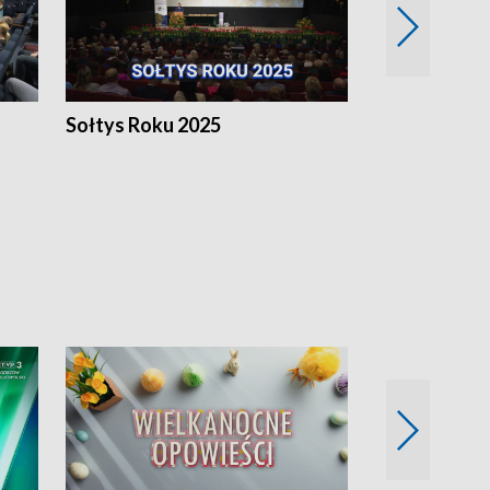
h
Sołtys Roku 2025
20 lat minęł
Wlkp.