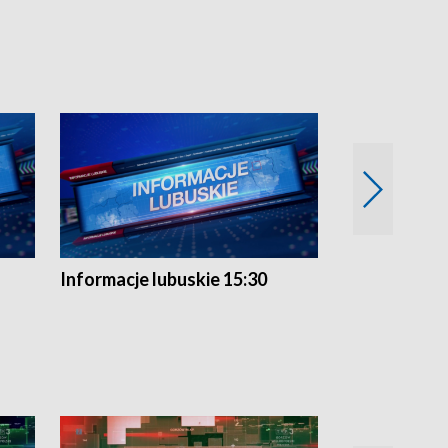
Informacje lubuskie 15:30
Przegląd ty