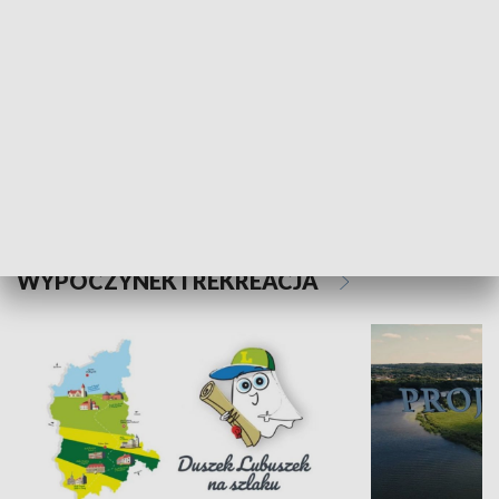
Kalejdoskop
Sołtys na med
WYPOCZYNEK I REKREACJA