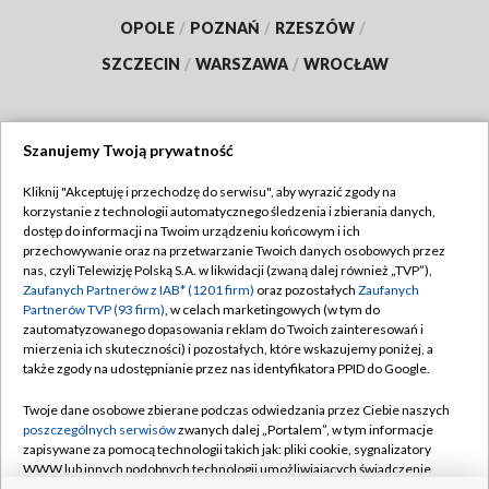
OPOLE
/
POZNAŃ
/
RZESZÓW
/
SZCZECIN
/
WARSZAWA
/
WROCŁAW
Szanujemy Twoją prywatność
Dołącz do nas:
Kliknij "Akceptuję i przechodzę do serwisu", aby wyrazić zgody na
korzystanie z technologii automatycznego śledzenia i zbierania danych,
TVP
dostęp do informacji na Twoim urządzeniu końcowym i ich
Abonament TVP
przechowywanie oraz na przetwarzanie Twoich danych osobowych przez
Regulamin TVP
nas, czyli Telewizję Polską S.A. w likwidacji (zwaną dalej również „TVP”),
Emisja w TVP
Polityka prywatności
Zaufanych Partnerów z IAB* (1201 firm)
oraz pozostałych
Zaufanych
Partnerów TVP (93 firm)
, w celach marketingowych (w tym do
Centrum informacji TVP
Moje zgody
zautomatyzowanego dopasowania reklam do Twoich zainteresowań i
mierzenia ich skuteczności) i pozostałych, które wskazujemy poniżej, a
Naziemna Telewizja Cyfrowa
Pomoc
także zgody na udostępnianie przez nas identyfikatora PPID do Google.
Sklep TVP
Biuro reklamy
Twoje dane osobowe zbierane podczas odwiedzania przez Ciebie naszych
Rada Programowa
Kontakt
poszczególnych serwisów
zwanych dalej „Portalem”, w tym informacje
zapisywane za pomocą technologii takich jak: pliki cookie, sygnalizatory
System NOS
WWW lub innych podobnych technologii umożliwiających świadczenie
dopasowanych i bezpiecznych usług, personalizację treści oraz reklam,