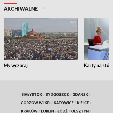
ARCHIWALNE
My wczoraj
Karty na stół:
BIAŁYSTOK
/
BYDGOSZCZ
/
GDAŃSK
/
GORZÓW WLKP.
/
KATOWICE
/
KIELCE
/
KRAKÓW
/
LUBLIN
/
ŁÓDŹ
/
OLSZTYN
/