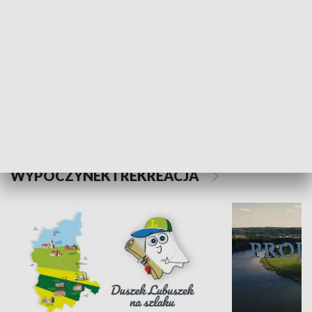
Kalejdoskop
Sołtys na med
WYPOCZYNEK I REKREACJA