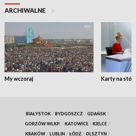
ARCHIWALNE
My wczoraj
Karty na stół:
BIAŁYSTOK
/
BYDGOSZCZ
/
GDAŃSK
/
GORZÓW WLKP.
/
KATOWICE
/
KIELCE
/
KRAKÓW
/
LUBLIN
/
ŁÓDŹ
/
OLSZTYN
/