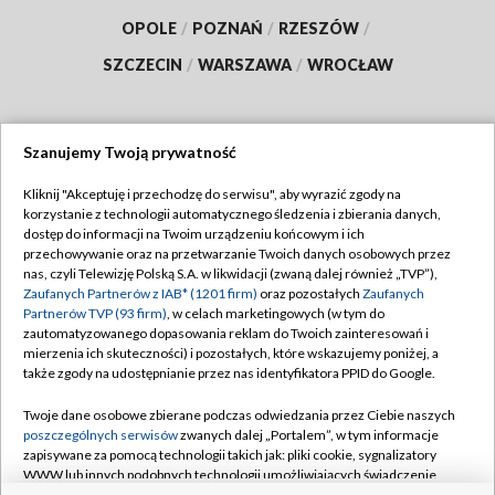
OPOLE
/
POZNAŃ
/
RZESZÓW
/
SZCZECIN
/
WARSZAWA
/
WROCŁAW
Szanujemy Twoją prywatność
Dołącz do nas:
Kliknij "Akceptuję i przechodzę do serwisu", aby wyrazić zgody na
korzystanie z technologii automatycznego śledzenia i zbierania danych,
TVP
dostęp do informacji na Twoim urządzeniu końcowym i ich
Abonament TVP
przechowywanie oraz na przetwarzanie Twoich danych osobowych przez
Regulamin TVP
nas, czyli Telewizję Polską S.A. w likwidacji (zwaną dalej również „TVP”),
Emisja w TVP
Polityka prywatności
Zaufanych Partnerów z IAB* (1201 firm)
oraz pozostałych
Zaufanych
Partnerów TVP (93 firm)
, w celach marketingowych (w tym do
Centrum informacji TVP
Moje zgody
zautomatyzowanego dopasowania reklam do Twoich zainteresowań i
mierzenia ich skuteczności) i pozostałych, które wskazujemy poniżej, a
Naziemna Telewizja Cyfrowa
Pomoc
także zgody na udostępnianie przez nas identyfikatora PPID do Google.
Sklep TVP
Biuro reklamy
Twoje dane osobowe zbierane podczas odwiedzania przez Ciebie naszych
Rada Programowa
Kontakt
poszczególnych serwisów
zwanych dalej „Portalem”, w tym informacje
zapisywane za pomocą technologii takich jak: pliki cookie, sygnalizatory
System NOS
WWW lub innych podobnych technologii umożliwiających świadczenie
dopasowanych i bezpiecznych usług, personalizację treści oraz reklam,