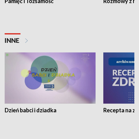
Pamięć i Tożsamość
Rozmowy z his
INNE
Dzień babci i dziadka
Recepta na z