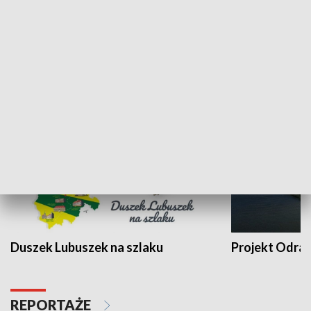
Kalejdoskop
Sołtys na med
WYPOCZYNEK I REKREACJA
Duszek Lubuszek na szlaku
Projekt Odra
REPORTAŻE