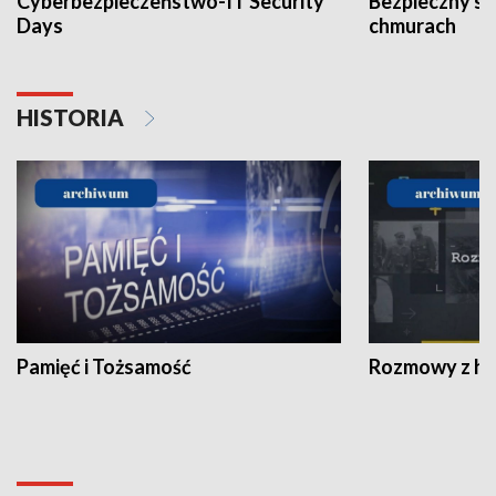
Cyberbezpieczeństwo-IT Security
Bezpieczny s
Days
chmurach
HISTORIA
Pamięć i Tożsamość
Rozmowy z his