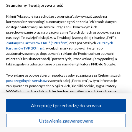
Szanujemy Twoją prywatność
Dołącz do nas:
Kliknij "Akceptuję i przechodzę do serwisu", aby wyrazić zgody na
korzystanie z technologii automatycznego śledzenia i zbierania danych,
TVP
dostęp do informacji na Twoim urządzeniu końcowym i ich
Abonament TVP
przechowywanie oraz na przetwarzanie Twoich danych osobowych przez
Regulamin TVP
nas, czyli Telewizję Polską S.A. w likwidacji (zwaną dalej również „TVP”),
Emisja w TVP
Polityka prywatności
Zaufanych Partnerów z IAB* (1201 firm)
oraz pozostałych
Zaufanych
Partnerów TVP (93 firm)
, w celach marketingowych (w tym do
Centrum informacji TVP
Moje zgody
zautomatyzowanego dopasowania reklam do Twoich zainteresowań i
mierzenia ich skuteczności) i pozostałych, które wskazujemy poniżej, a
Naziemna Telewizja Cyfrowa
Pomoc
także zgody na udostępnianie przez nas identyfikatora PPID do Google.
Sklep TVP
Biuro reklamy
Twoje dane osobowe zbierane podczas odwiedzania przez Ciebie naszych
Rada Programowa
Kontakt
poszczególnych serwisów
zwanych dalej „Portalem”, w tym informacje
zapisywane za pomocą technologii takich jak: pliki cookie, sygnalizatory
System NOS
WWW lub innych podobnych technologii umożliwiających świadczenie
dopasowanych i bezpiecznych usług, personalizację treści oraz reklam,
Informacje o nadawcy
Kanały
udostępnianie funkcji mediów społecznościowych oraz analizowanie
Akceptuję i przechodzę do serwisu
ruchu w Internecie.
Program dla prasy
©2026 Telewizja Polska S.A. w likwidacji
Biuro Reklamy
Twoje dane osobowe zbierane podczas odwiedzania przez Ciebie
Ustawienia zaawansowane
poszczególnych serwisów
na Portalu, takie jak adresy IP, identyfikatory
Ogłoszenie przetargowe
Twoich urządzeń końcowych i identyfikatory plików cookie, informacje o