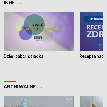
INNE
Dzień babci i dziadka
Recepta na z
ARCHIWALNE