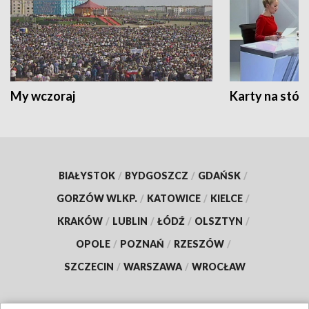
My wczoraj
Karty na stół:
BIAŁYSTOK
/
BYDGOSZCZ
/
GDAŃSK
/
GORZÓW WLKP.
/
KATOWICE
/
KIELCE
/
KRAKÓW
/
LUBLIN
/
ŁÓDŹ
/
OLSZTYN
/
OPOLE
/
POZNAŃ
/
RZESZÓW
/
SZCZECIN
/
WARSZAWA
/
WROCŁAW