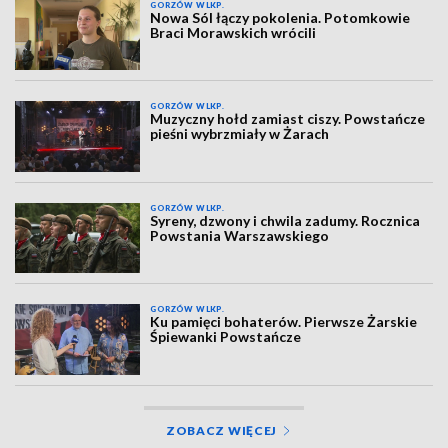
GORZÓW WLKP.
Nowa Sól łączy pokolenia. Potomkowie
Braci Morawskich wrócili
GORZÓW WLKP.
Muzyczny hołd zamiast ciszy. Powstańcze
pieśni wybrzmiały w Żarach
GORZÓW WLKP.
Syreny, dzwony i chwila zadumy. Rocznica
Powstania Warszawskiego
GORZÓW WLKP.
Ku pamięci bohaterów. Pierwsze Żarskie
Śpiewanki Powstańcze
ZOBACZ WIĘCEJ