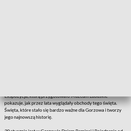
kwiaty m.in. w parku Kopernika, który powstał w miejscu
niemieckiego cmentarza. Wśród gości z Niemiec był m.in.
Udo Schloser - jeden z ostatnich żyjących
mieszkańców Landsberga. Jak wspominał, mieszkał najpierw
na Zawarciu, a potem w dzielnicy Nowe Miasto. Gdy
opuszczał Lansberg w 1945 roku, miał 15 lat.
Na uroczystości przyjechał też po raz pierwszy Tim Kahler -
burmistrz Herfordu, który od lat jest miastem partnerskich
Gorzowa.
Od dziś na placu grunwaldzkim można oglądać wystawę
Szlakiem wspomnień - 30 Dzień Pamięci i Pojednania.
Ekspozycja, którą przygotowało Muzeum Lubuskie
pokazuje, jak przez lata wyglądały obchody tego święta.
Święta, które stało się bardzo ważne dla Gorzowa i tworzy
jego najnowszą historię.
30 stycznia jest w Gorzowie Dniem Pamięci i Pojednania od