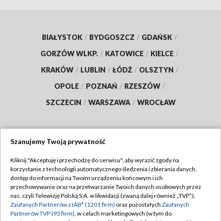
BIAŁYSTOK
/
BYDGOSZCZ
/
GDAŃSK
/
GORZÓW WLKP.
/
KATOWICE
/
KIELCE
/
KRAKÓW
/
LUBLIN
/
ŁÓDŹ
/
OLSZTYN
/
OPOLE
/
POZNAŃ
/
RZESZÓW
/
SZCZECIN
/
WARSZAWA
/
WROCŁAW
Szanujemy Twoją prywatność
Dołącz do nas:
Kliknij "Akceptuję i przechodzę do serwisu", aby wyrazić zgody na
korzystanie z technologii automatycznego śledzenia i zbierania danych,
TVP
dostęp do informacji na Twoim urządzeniu końcowym i ich
Abonament TVP
przechowywanie oraz na przetwarzanie Twoich danych osobowych przez
Regulamin TVP
nas, czyli Telewizję Polską S.A. w likwidacji (zwaną dalej również „TVP”),
Emisja w TVP
Polityka prywatności
Zaufanych Partnerów z IAB* (1201 firm)
oraz pozostałych
Zaufanych
Partnerów TVP (93 firm)
, w celach marketingowych (w tym do
Centrum informacji TVP