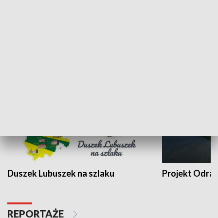
Kalejdoskop
Sołtys na med
WYPOCZYNEK I REKREACJA
Duszek Lubuszek na szlaku
Projekt Odra
REPORTAŻE