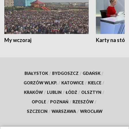
My wczoraj
Karty na stół:
BIAŁYSTOK
/
BYDGOSZCZ
/
GDAŃSK
/
GORZÓW WLKP.
/
KATOWICE
/
KIELCE
/
KRAKÓW
/
LUBLIN
/
ŁÓDŹ
/
OLSZTYN
/
OPOLE
/
POZNAŃ
/
RZESZÓW
/
SZCZECIN
/
WARSZAWA
/
WROCŁAW