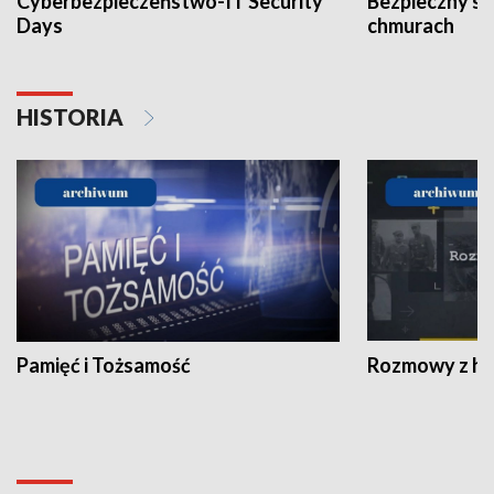
Cyberbezpieczeństwo-IT Security
Bezpieczny s
Days
chmurach
HISTORIA
Pamięć i Tożsamość
Rozmowy z his