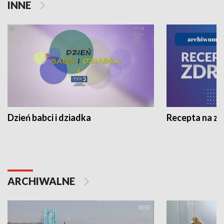
INNE
Dzień babci i dziadka
Recepta na z
ARCHIWALNE