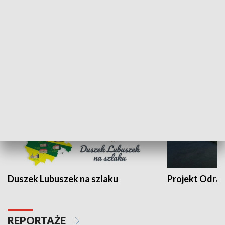
Kalejdoskop
Sołtys na med
WYPOCZYNEK I REKREACJA
Duszek Lubuszek na szlaku
Projekt Odra
REPORTAŻE