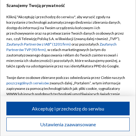
Szanujemy Twoją prywatność
Dołącz do nas:
Kliknij "Akceptuję i przechodzę do serwisu", aby wyrazić zgody na
korzystanie z technologii automatycznego śledzenia i zbierania danych,
TVP
dostęp do informacji na Twoim urządzeniu końcowym i ich
Abonament TVP
przechowywanie oraz na przetwarzanie Twoich danych osobowych przez
Regulamin TVP
nas, czyli Telewizję Polską S.A. w likwidacji (zwaną dalej również „TVP”),
Emisja w TVP
Polityka prywatności
Zaufanych Partnerów z IAB* (1201 firm)
oraz pozostałych
Zaufanych
Partnerów TVP (93 firm)
, w celach marketingowych (w tym do
Centrum informacji TVP
Moje zgody
zautomatyzowanego dopasowania reklam do Twoich zainteresowań i
mierzenia ich skuteczności) i pozostałych, które wskazujemy poniżej, a
Naziemna Telewizja Cyfrowa
Pomoc
także zgody na udostępnianie przez nas identyfikatora PPID do Google.
Sklep TVP
Biuro reklamy
Twoje dane osobowe zbierane podczas odwiedzania przez Ciebie naszych
Rada Programowa
Kontakt
poszczególnych serwisów
zwanych dalej „Portalem”, w tym informacje
zapisywane za pomocą technologii takich jak: pliki cookie, sygnalizatory
System NOS
WWW lub innych podobnych technologii umożliwiających świadczenie
dopasowanych i bezpiecznych usług, personalizację treści oraz reklam,
Informacje o nadawcy
Kanały
udostępnianie funkcji mediów społecznościowych oraz analizowanie
Akceptuję i przechodzę do serwisu
ruchu w Internecie.
Program dla prasy
©2026 Telewizja Polska S.A. w likwidacji
Biuro Reklamy
Twoje dane osobowe zbierane podczas odwiedzania przez Ciebie
Ustawienia zaawansowane
poszczególnych serwisów
na Portalu, takie jak adresy IP, identyfikatory
Ogłoszenie przetargowe
Twoich urządzeń końcowych i identyfikatory plików cookie, informacje o