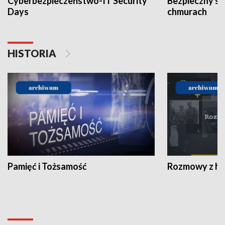
Cyberbezpieczeństwo-IT Security
Bezpieczny s
Days
chmurach
HISTORIA
Pamięć i Tożsamość
Rozmowy z his