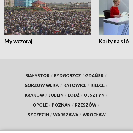
My wczoraj
Karty na stół:
BIAŁYSTOK
/
BYDGOSZCZ
/
GDAŃSK
/
GORZÓW WLKP.
/
KATOWICE
/
KIELCE
/
KRAKÓW
/
LUBLIN
/
ŁÓDŹ
/
OLSZTYN
/
OPOLE
/
POZNAŃ
/
RZESZÓW
/
SZCZECIN
/
WARSZAWA
/
WROCŁAW