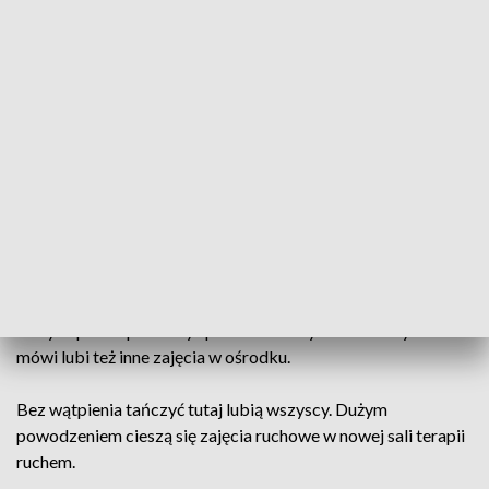
Społecznej, a na piętrze Gminne Przedszkole Publiczne.
Teraz zostały dwie - przedszkole i dom środowiskowy.
Uczestnicy warsztatów do dyspozycji mają teraz aż 8 sal.
Wszystkie zostaną zagospodarowane. W trakcie urządzania
jest też wyjątkowa sala doświadczania świata.
W Środowiskowym Domu Pomocy Społecznej powstają
też pracownie - krawiecka i stolarska. Choć nie są jeszcze w
pełni wyposażone, zniecierpliwieni podopieczni placówki już
w nich majsterkują i odpoczywają.
Justyna po raz pierwszy spróbowała szycia na maszynie. Jak
mówi lubi też inne zajęcia w ośrodku.
Bez wątpienia tańczyć tutaj lubią wszyscy. Dużym
powodzeniem cieszą się zajęcia ruchowe w nowej sali terapii
ruchem.