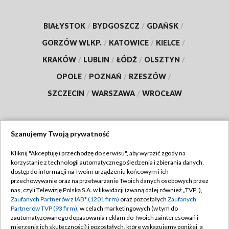
BIAŁYSTOK
/
BYDGOSZCZ
/
GDAŃSK
/
GORZÓW WLKP.
/
KATOWICE
/
KIELCE
/
KRAKÓW
/
LUBLIN
/
ŁÓDŹ
/
OLSZTYN
/
OPOLE
/
POZNAŃ
/
RZESZÓW
/
SZCZECIN
/
WARSZAWA
/
WROCŁAW
Szanujemy Twoją prywatność
Dołącz do nas:
Kliknij "Akceptuję i przechodzę do serwisu", aby wyrazić zgody na
korzystanie z technologii automatycznego śledzenia i zbierania danych,
TVP
dostęp do informacji na Twoim urządzeniu końcowym i ich
Abonament TVP
przechowywanie oraz na przetwarzanie Twoich danych osobowych przez
Regulamin TVP
nas, czyli Telewizję Polską S.A. w likwidacji (zwaną dalej również „TVP”),
Emisja w TVP
Polityka prywatności
Zaufanych Partnerów z IAB* (1201 firm)
oraz pozostałych
Zaufanych
Partnerów TVP (93 firm)
, w celach marketingowych (w tym do
Centrum informacji TVP
Moje zgody
zautomatyzowanego dopasowania reklam do Twoich zainteresowań i
mierzenia ich skuteczności) i pozostałych, które wskazujemy poniżej, a