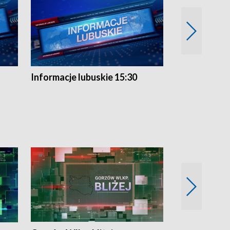
Informacje lubuskie 15:30
Przegląd ty