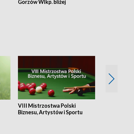
Gorzów Wlkp. bliżej
Lubuskie bliż
VIII Mistrzostwa Polski
Cztery kwar
Biznesu, Artystów i Sportu