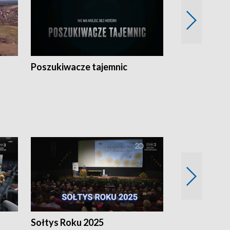
Poszukiwacze tajemnic
Kostrzyn na 
h
Sołtys Roku 2025
20 lat minęł