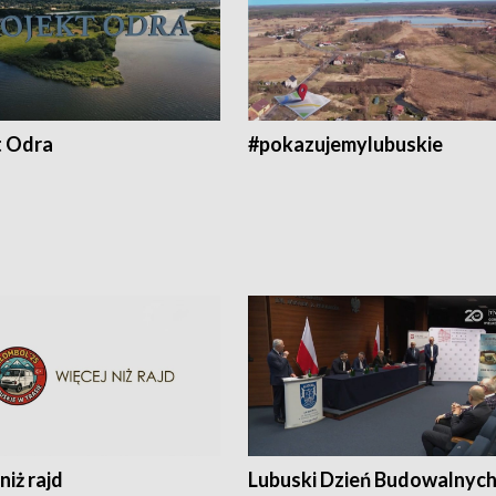
t Odra
#pokazujemylubuskie
niż rajd
Lubuski Dzień Budowalnyc