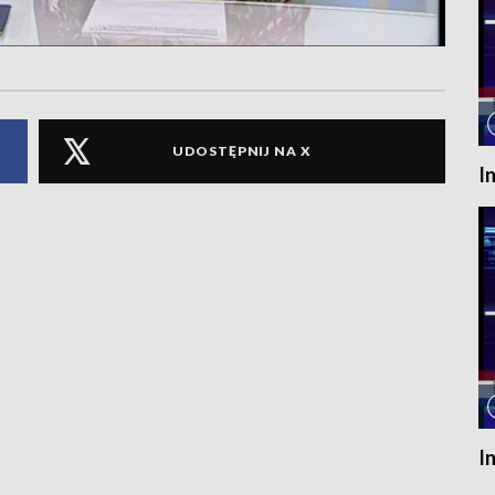
UDOSTĘPNIJ NA X
I
I