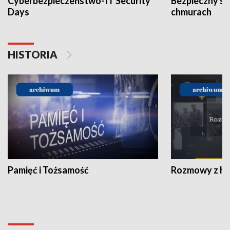
Cyberbezpieczeństwo-IT Security
Bezpieczny s
Days
chmurach
HISTORIA
Pamięć i Tożsamość
Rozmowy z his