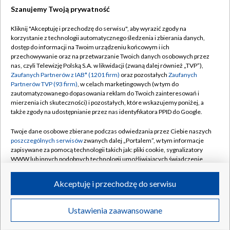
Szanujemy Twoją prywatność
Dołącz do nas:
Kliknij "Akceptuję i przechodzę do serwisu", aby wyrazić zgody na
korzystanie z technologii automatycznego śledzenia i zbierania danych,
TVP
dostęp do informacji na Twoim urządzeniu końcowym i ich
Abonament TVP
przechowywanie oraz na przetwarzanie Twoich danych osobowych przez
Regulamin TVP
nas, czyli Telewizję Polską S.A. w likwidacji (zwaną dalej również „TVP”),
Emisja w TVP
Polityka prywatności
Zaufanych Partnerów z IAB* (1201 firm)
oraz pozostałych
Zaufanych
Partnerów TVP (93 firm)
, w celach marketingowych (w tym do
Centrum informacji TVP
Moje zgody
zautomatyzowanego dopasowania reklam do Twoich zainteresowań i
mierzenia ich skuteczności) i pozostałych, które wskazujemy poniżej, a
Naziemna Telewizja Cyfrowa
Pomoc
także zgody na udostępnianie przez nas identyfikatora PPID do Google.
Sklep TVP
Biuro reklamy
Twoje dane osobowe zbierane podczas odwiedzania przez Ciebie naszych
Rada Programowa
Kontakt
poszczególnych serwisów
zwanych dalej „Portalem”, w tym informacje
zapisywane za pomocą technologii takich jak: pliki cookie, sygnalizatory
System NOS
WWW lub innych podobnych technologii umożliwiających świadczenie
dopasowanych i bezpiecznych usług, personalizację treści oraz reklam,
Informacje o nadawcy
Kanały
udostępnianie funkcji mediów społecznościowych oraz analizowanie
Akceptuję i przechodzę do serwisu
ruchu w Internecie.
Program dla prasy
©2026 Telewizja Polska S.A. w likwidacji
Biuro Reklamy
Twoje dane osobowe zbierane podczas odwiedzania przez Ciebie
Ustawienia zaawansowane
poszczególnych serwisów
na Portalu, takie jak adresy IP, identyfikatory
Ogłoszenie przetargowe
Twoich urządzeń końcowych i identyfikatory plików cookie, informacje o