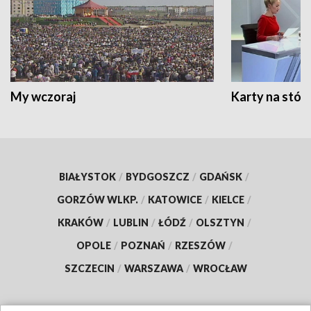
My wczoraj
Karty na stół:
BIAŁYSTOK
/
BYDGOSZCZ
/
GDAŃSK
/
GORZÓW WLKP.
/
KATOWICE
/
KIELCE
/
KRAKÓW
/
LUBLIN
/
ŁÓDŹ
/
OLSZTYN
/
OPOLE
/
POZNAŃ
/
RZESZÓW
/
SZCZECIN
/
WARSZAWA
/
WROCŁAW