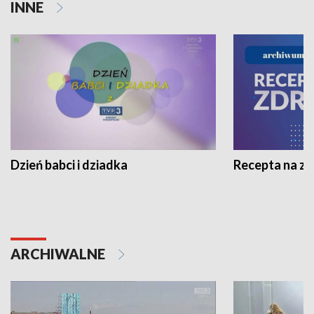
INNE
Dzień babci i dziadka
Recepta na z
ARCHIWALNE