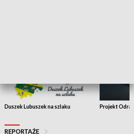
Kalejdoskop
Sołtys na med
WYPOCZYNEK I REKREACJA
Duszek Lubuszek na szlaku
Projekt Odra
REPORTAŻE