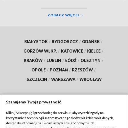
ZOBACZ WIĘCEJ
BIAŁYSTOK
/
BYDGOSZCZ
/
GDAŃSK
/
GORZÓW WLKP.
/
KATOWICE
/
KIELCE
/
KRAKÓW
/
LUBLIN
/
ŁÓDŹ
/
OLSZTYN
/
OPOLE
/
POZNAŃ
/
RZESZÓW
/
SZCZECIN
/
WARSZAWA
/
WROCŁAW
Szanujemy Twoją prywatność
Dołącz do nas:
Kliknij "Akceptuję i przechodzę do serwisu", aby wyrazić zgody na
korzystanie z technologii automatycznego śledzenia i zbierania danych,
TVP
dostęp do informacji na Twoim urządzeniu końcowym i ich