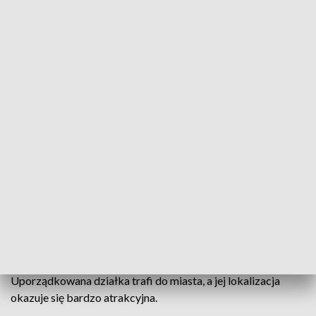
i nostalgię. Szkoda im sąsiadów i budynków, które co prawda
teraz straszą, ale niegdyś były ozdobą ulicy.
Remont budynku nie miał już uzasadnienia ekonomicznego -
słyszymy w Zakładzie Gospodarki Mieszkaniowej.
Okoliczni mieszkańcy przyznają, że z opuszczonymi
budynkami w ostatnich latach był problem. Schronienia
szukali w nich bezdomni. W pustostanach dochodziło do
pożarów.
Koszt rozbiórki, która jest planowana na wczesną wiosnę,
oszacowano na około 700 tysięcy złotych, choć
dyrektor ZGM-u Paweł Nowacki, ma nadzieję, że podczas
przetargu kwota zostanie obniżona.
Uporządkowana działka trafi do miasta, a jej lokalizacja
okazuje się bardzo atrakcyjna.