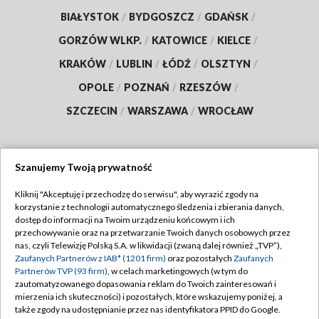
BIAŁYSTOK
/
BYDGOSZCZ
/
GDAŃSK
/
GORZÓW WLKP.
/
KATOWICE
/
KIELCE
/
KRAKÓW
/
LUBLIN
/
ŁÓDŹ
/
OLSZTYN
/
OPOLE
/
POZNAŃ
/
RZESZÓW
/
SZCZECIN
/
WARSZAWA
/
WROCŁAW
Szanujemy Twoją prywatność
Dołącz do nas:
Kliknij "Akceptuję i przechodzę do serwisu", aby wyrazić zgody na
korzystanie z technologii automatycznego śledzenia i zbierania danych,
TVP
dostęp do informacji na Twoim urządzeniu końcowym i ich
Abonament TVP
przechowywanie oraz na przetwarzanie Twoich danych osobowych przez
Regulamin TVP
nas, czyli Telewizję Polską S.A. w likwidacji (zwaną dalej również „TVP”),
Emisja w TVP
Polityka prywatności
Zaufanych Partnerów z IAB* (1201 firm)
oraz pozostałych
Zaufanych
Partnerów TVP (93 firm)
, w celach marketingowych (w tym do
Centrum informacji TVP
Moje zgody
zautomatyzowanego dopasowania reklam do Twoich zainteresowań i
mierzenia ich skuteczności) i pozostałych, które wskazujemy poniżej, a
Naziemna Telewizja Cyfrowa
Pomoc
także zgody na udostępnianie przez nas identyfikatora PPID do Google.