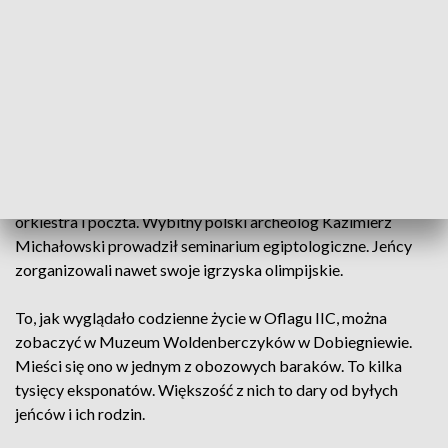
codzienność w obozie. Każdy dzień to była walka. Nic więc
dziwnego, że jeńcy, którym udało się wrócić do domów, nie
rozmawiali o tym czasie nawet ze swoimi rodzinami.
I żeby przeżyć w tych trudnych warunkach, trzeba było
naprawdę wyjątkowej siły. Tej, mimo wszystko, jeńcom nie
brakowało. Dlatego w wyjątkowy sposób radzili sobie z tą
niełatwą codziennością. Wydawali gazetę. Malowali obrazy,
tworzyli rzeźby i biżuterię. Na terenie obozu powstały teatry,
orkiestra i poczta. Wybitny polski archeolog Kazimierz
Michałowski prowadził seminarium egiptologiczne. Jeńcy
zorganizowali nawet swoje igrzyska olimpijskie.
To, jak wyglądało codzienne życie w Oflagu IIC, można
zobaczyć w Muzeum Woldenberczyków w Dobiegniewie.
Mieści się ono w jednym z obozowych baraków. To kilka
tysięcy eksponatów. Większość z nich to dary od byłych
jeńców i ich rodzin.