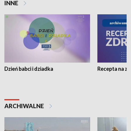
INNE
Dzień babci i dziadka
Recepta na z
ARCHIWALNE