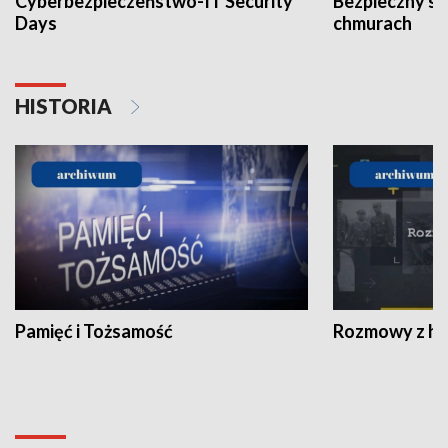
Cyberbezpieczeństwo-IT Security
Bezpieczny s
Days
chmurach
HISTORIA
Pamięć i Tożsamość
Rozmowy z his