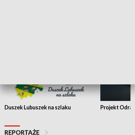
Kalejdoskop
Sołtys na med
WYPOCZYNEK I REKREACJA
Duszek Lubuszek na szlaku
Projekt Odra
REPORTAŻE