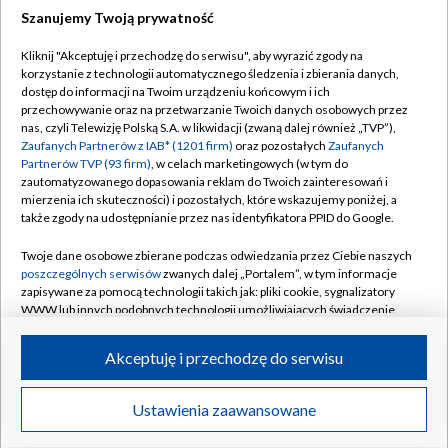
Szanujemy Twoją prywatność
Dołącz do nas:
Kliknij "Akceptuję i przechodzę do serwisu", aby wyrazić zgody na
korzystanie z technologii automatycznego śledzenia i zbierania danych,
TVP
dostęp do informacji na Twoim urządzeniu końcowym i ich
Abonament TVP
przechowywanie oraz na przetwarzanie Twoich danych osobowych przez
Regulamin TVP
nas, czyli Telewizję Polską S.A. w likwidacji (zwaną dalej również „TVP”),
Emisja w TVP
Polityka prywatności
Zaufanych Partnerów z IAB* (1201 firm)
oraz pozostałych
Zaufanych
Partnerów TVP (93 firm)
, w celach marketingowych (w tym do
Centrum informacji TVP
Moje zgody
zautomatyzowanego dopasowania reklam do Twoich zainteresowań i
mierzenia ich skuteczności) i pozostałych, które wskazujemy poniżej, a
Naziemna Telewizja Cyfrowa
Pomoc
także zgody na udostępnianie przez nas identyfikatora PPID do Google.
Sklep TVP
Biuro reklamy
Twoje dane osobowe zbierane podczas odwiedzania przez Ciebie naszych
Rada Programowa
Kontakt
poszczególnych serwisów
zwanych dalej „Portalem”, w tym informacje
zapisywane za pomocą technologii takich jak: pliki cookie, sygnalizatory
System NOS
WWW lub innych podobnych technologii umożliwiających świadczenie
dopasowanych i bezpiecznych usług, personalizację treści oraz reklam,
Informacje o nadawcy
Kanały
udostępnianie funkcji mediów społecznościowych oraz analizowanie
Akceptuję i przechodzę do serwisu
ruchu w Internecie.
Program dla prasy
©2026 Telewizja Polska S.A. w likwidacji
Biuro Reklamy
Twoje dane osobowe zbierane podczas odwiedzania przez Ciebie
Ustawienia zaawansowane
poszczególnych serwisów
na Portalu, takie jak adresy IP, identyfikatory
Ogłoszenie przetargowe
Twoich urządzeń końcowych i identyfikatory plików cookie, informacje o