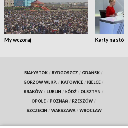
My wczoraj
Karty na stół:
BIAŁYSTOK
/
BYDGOSZCZ
/
GDAŃSK
/
GORZÓW WLKP.
/
KATOWICE
/
KIELCE
/
KRAKÓW
/
LUBLIN
/
ŁÓDŹ
/
OLSZTYN
/
OPOLE
/
POZNAŃ
/
RZESZÓW
/
SZCZECIN
/
WARSZAWA
/
WROCŁAW