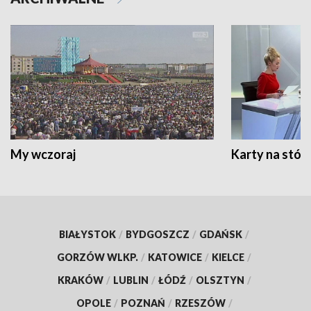
My wczoraj
Karty na stół:
BIAŁYSTOK
/
BYDGOSZCZ
/
GDAŃSK
/
GORZÓW WLKP.
/
KATOWICE
/
KIELCE
/
KRAKÓW
/
LUBLIN
/
ŁÓDŹ
/
OLSZTYN
/
OPOLE
/
POZNAŃ
/
RZESZÓW
/