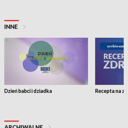
INNE
Dzień babci i dziadka
Recepta na z
ARCHIWALNE