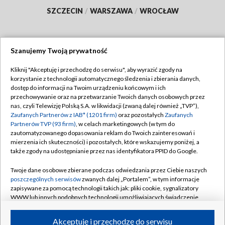
SZCZECIN
/
WARSZAWA
/
WROCŁAW
Szanujemy Twoją prywatność
Dołącz do nas:
Kliknij "Akceptuję i przechodzę do serwisu", aby wyrazić zgody na
korzystanie z technologii automatycznego śledzenia i zbierania danych,
TVP
dostęp do informacji na Twoim urządzeniu końcowym i ich
Abonament TVP
przechowywanie oraz na przetwarzanie Twoich danych osobowych przez
Regulamin TVP
nas, czyli Telewizję Polską S.A. w likwidacji (zwaną dalej również „TVP”),
Emisja w TVP
Polityka prywatności
Zaufanych Partnerów z IAB* (1201 firm)
oraz pozostałych
Zaufanych
Partnerów TVP (93 firm)
, w celach marketingowych (w tym do
Centrum informacji TVP
Moje zgody
zautomatyzowanego dopasowania reklam do Twoich zainteresowań i
mierzenia ich skuteczności) i pozostałych, które wskazujemy poniżej, a
Naziemna Telewizja Cyfrowa
Pomoc
także zgody na udostępnianie przez nas identyfikatora PPID do Google.
Sklep TVP
Biuro reklamy
Twoje dane osobowe zbierane podczas odwiedzania przez Ciebie naszych
Rada Programowa
Kontakt
poszczególnych serwisów
zwanych dalej „Portalem”, w tym informacje
zapisywane za pomocą technologii takich jak: pliki cookie, sygnalizatory
System NOS
WWW lub innych podobnych technologii umożliwiających świadczenie
dopasowanych i bezpiecznych usług, personalizację treści oraz reklam,
Informacje o nadawcy
Kanały
udostępnianie funkcji mediów społecznościowych oraz analizowanie
Akceptuję i przechodzę do serwisu
ruchu w Internecie.