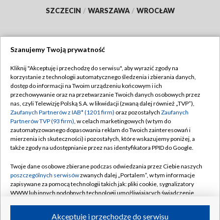
SZCZECIN
/
WARSZAWA
/
WROCŁAW
Szanujemy Twoją prywatność
Dołącz do nas:
Kliknij "Akceptuję i przechodzę do serwisu", aby wyrazić zgody na
korzystanie z technologii automatycznego śledzenia i zbierania danych,
TVP
dostęp do informacji na Twoim urządzeniu końcowym i ich
Abonament TVP
przechowywanie oraz na przetwarzanie Twoich danych osobowych przez
Regulamin TVP
nas, czyli Telewizję Polską S.A. w likwidacji (zwaną dalej również „TVP”),
Emisja w TVP
Polityka prywatności
Zaufanych Partnerów z IAB* (1201 firm)
oraz pozostałych
Zaufanych
Partnerów TVP (93 firm)
, w celach marketingowych (w tym do
Centrum informacji TVP
Moje zgody
zautomatyzowanego dopasowania reklam do Twoich zainteresowań i
mierzenia ich skuteczności) i pozostałych, które wskazujemy poniżej, a
Naziemna Telewizja Cyfrowa
Pomoc
także zgody na udostępnianie przez nas identyfikatora PPID do Google.
Sklep TVP
Biuro reklamy
Twoje dane osobowe zbierane podczas odwiedzania przez Ciebie naszych
Rada Programowa
Kontakt
poszczególnych serwisów
zwanych dalej „Portalem”, w tym informacje
zapisywane za pomocą technologii takich jak: pliki cookie, sygnalizatory
System NOS
WWW lub innych podobnych technologii umożliwiających świadczenie
dopasowanych i bezpiecznych usług, personalizację treści oraz reklam,
Informacje o nadawcy
Kanały
udostępnianie funkcji mediów społecznościowych oraz analizowanie
Akceptuję i przechodzę do serwisu
ruchu w Internecie.