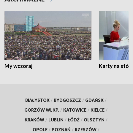
My wczoraj
Karty na stół:
BIAŁYSTOK
/
BYDGOSZCZ
/
GDAŃSK
/
GORZÓW WLKP.
/
KATOWICE
/
KIELCE
/
KRAKÓW
/
LUBLIN
/
ŁÓDŹ
/
OLSZTYN
/
OPOLE
/
POZNAŃ
/
RZESZÓW
/