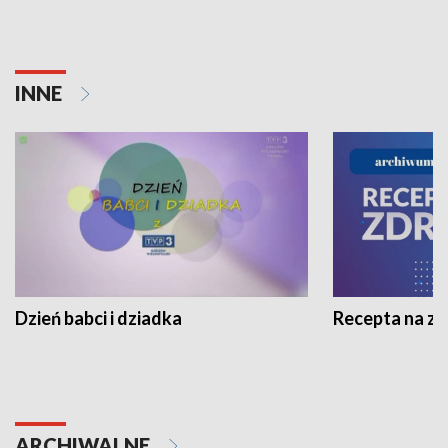
INNE
Dzień babci i dziadka
Recepta na z
ARCHIWALNE