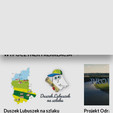
Kalejdoskop
Sołtys na med
WYPOCZYNEK I REKREACJA
Duszek Lubuszek na szlaku
Projekt Odra