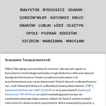
BIAŁYSTOK
/
BYDGOSZCZ
/
GDAŃSK
/
GORZÓW WLKP.
/
KATOWICE
/
KIELCE
/
KRAKÓW
/
LUBLIN
/
ŁÓDŹ
/
OLSZTYN
/
OPOLE
/
POZNAŃ
/
RZESZÓW
/
SZCZECIN
/
WARSZAWA
/
WROCŁAW
Szanujemy Twoją prywatność
Dołącz do nas:
Kliknij "Akceptuję i przechodzę do serwisu", aby wyrazić zgody na
korzystanie z technologii automatycznego śledzenia i zbierania danych,
TVP
dostęp do informacji na Twoim urządzeniu końcowym i ich
Abonament TVP
przechowywanie oraz na przetwarzanie Twoich danych osobowych przez
Regulamin TVP
nas, czyli Telewizję Polską S.A. w likwidacji (zwaną dalej również „TVP”),
Emisja w TVP
Polityka prywatności
Zaufanych Partnerów z IAB* (1201 firm)
oraz pozostałych
Zaufanych
Partnerów TVP (93 firm)
, w celach marketingowych (w tym do
Centrum informacji TVP
Moje zgody
zautomatyzowanego dopasowania reklam do Twoich zainteresowań i
mierzenia ich skuteczności) i pozostałych, które wskazujemy poniżej, a
Naziemna Telewizja Cyfrowa
Pomoc