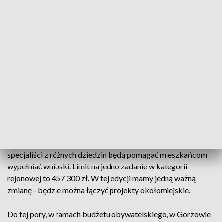
Zadanie wyceniono na 388 tys. zł. Był to jeden z
najpopularniejszych projektów zeszłorocznej edycji budżetu
obywatelskiego.
Żeby zgłosić swój pomysł do budżetu obywatelskiego
wystarczy wypełnić wniosek. Można to zrobić tradycyjne, w
wersji papierowej, lub
przez Internet.
Osoby, które nie składały jeszcze wniosku do budżetu lub
potrzebują pomocy mogą przyjść na spotkanie informacyjne
we wtorek, 28 stycznia. Tydzień później urzędnicy
zaplanowali maraton pisania wniosków, podczas którego
specjaliści z różnych dziedzin będą pomagać mieszkańcom
wypełniać wnioski. Limit na jedno zadanie w kategorii
rejonowej to 457 300 zł. W tej edycji mamy jedną ważną
zmianę - będzie można łączyć projekty okołomiejskie.
Do tej pory, w ramach budżetu obywatelskiego, w Gorzowie