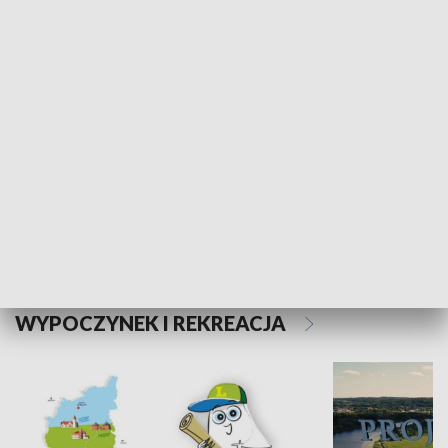
Kalejdoskop
Sołtys na med
WYPOCZYNEK I REKREACJA