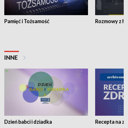
Pamięć i Tożsamość
Rozmowy z his
INNE
Dzień babci i dziadka
Recepta na z