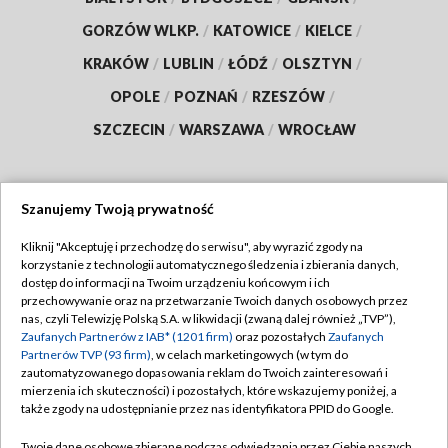
GORZÓW WLKP.
/
KATOWICE
/
KIELCE
/
KRAKÓW
/
LUBLIN
/
ŁÓDŹ
/
OLSZTYN
/
OPOLE
/
POZNAŃ
/
RZESZÓW
/
SZCZECIN
/
WARSZAWA
/
WROCŁAW
Szanujemy Twoją prywatność
Dołącz do nas:
Kliknij "Akceptuję i przechodzę do serwisu", aby wyrazić zgody na
korzystanie z technologii automatycznego śledzenia i zbierania danych,
TVP
dostęp do informacji na Twoim urządzeniu końcowym i ich
Abonament TVP
przechowywanie oraz na przetwarzanie Twoich danych osobowych przez
Regulamin TVP
nas, czyli Telewizję Polską S.A. w likwidacji (zwaną dalej również „TVP”),
Emisja w TVP
Polityka prywatności
Zaufanych Partnerów z IAB* (1201 firm)
oraz pozostałych
Zaufanych
Partnerów TVP (93 firm)
, w celach marketingowych (w tym do
Centrum informacji TVP
Moje zgody
zautomatyzowanego dopasowania reklam do Twoich zainteresowań i
mierzenia ich skuteczności) i pozostałych, które wskazujemy poniżej, a
Naziemna Telewizja Cyfrowa
Pomoc
także zgody na udostępnianie przez nas identyfikatora PPID do Google.
Sklep TVP
Biuro reklamy
Twoje dane osobowe zbierane podczas odwiedzania przez Ciebie naszych