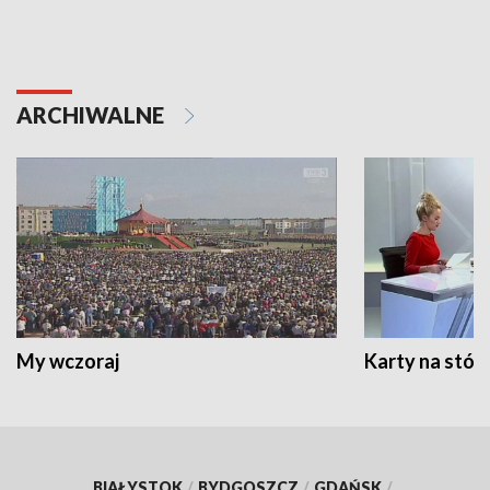
ARCHIWALNE
My wczoraj
Karty na stół:
BIAŁYSTOK
/
BYDGOSZCZ
/
GDAŃSK
/