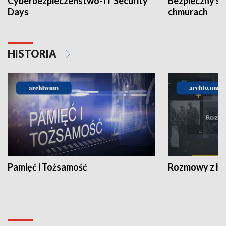
Cyberbezpieczeństwo-IT Security
Bezpieczny s
Days
chmurach
HISTORIA
Pamięć i Tożsamość
Rozmowy z his