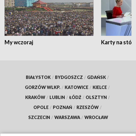
My wczoraj
Karty na stół:
BIAŁYSTOK
/
BYDGOSZCZ
/
GDAŃSK
/
GORZÓW WLKP.
/
KATOWICE
/
KIELCE
/
KRAKÓW
/
LUBLIN
/
ŁÓDŹ
/
OLSZTYN
/
OPOLE
/
POZNAŃ
/
RZESZÓW
/
SZCZECIN
/
WARSZAWA
/
WROCŁAW