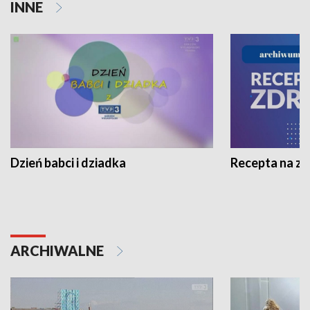
INNE
Dzień babci i dziadka
Recepta na z
ARCHIWALNE