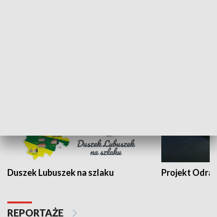
Kalejdoskop
Sołtys na med
WYPOCZYNEK I REKREACJA
Duszek Lubuszek na szlaku
Projekt Odra
REPORTAŻE