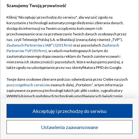
Szanujemy Twoją prywatność
Dołącz do nas:
Kliknij "Akceptuję i przechodzę do serwisu", aby wyrazić zgody na
korzystanie z technologii automatycznego śledzenia i zbierania danych,
TVP
dostęp do informacji na Twoim urządzeniu końcowym i ich
Abonament TVP
przechowywanie oraz na przetwarzanie Twoich danych osobowych przez
Regulamin TVP
nas, czyli Telewizję Polską S.A. w likwidacji (zwaną dalej również „TVP”),
Emisja w TVP
Polityka prywatności
Zaufanych Partnerów z IAB* (1201 firm)
oraz pozostałych
Zaufanych
Partnerów TVP (93 firm)
, w celach marketingowych (w tym do
Centrum informacji TVP
Moje zgody
zautomatyzowanego dopasowania reklam do Twoich zainteresowań i
mierzenia ich skuteczności) i pozostałych, które wskazujemy poniżej, a
Naziemna Telewizja Cyfrowa
Pomoc
także zgody na udostępnianie przez nas identyfikatora PPID do Google.
Sklep TVP
Biuro reklamy
Twoje dane osobowe zbierane podczas odwiedzania przez Ciebie naszych
Rada Programowa
Kontakt
poszczególnych serwisów
zwanych dalej „Portalem”, w tym informacje
zapisywane za pomocą technologii takich jak: pliki cookie, sygnalizatory
System NOS
WWW lub innych podobnych technologii umożliwiających świadczenie
dopasowanych i bezpiecznych usług, personalizację treści oraz reklam,
Informacje o nadawcy
Kanały
udostępnianie funkcji mediów społecznościowych oraz analizowanie
Akceptuję i przechodzę do serwisu
ruchu w Internecie.
Program dla prasy
©2026 Telewizja Polska S.A. w likwidacji
Biuro Reklamy
Twoje dane osobowe zbierane podczas odwiedzania przez Ciebie
Ustawienia zaawansowane
poszczególnych serwisów
na Portalu, takie jak adresy IP, identyfikatory
Ogłoszenie przetargowe
Twoich urządzeń końcowych i identyfikatory plików cookie, informacje o