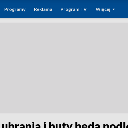
Programy
Reklama
Program TV
Więcej
 ubrania i buty będą podl