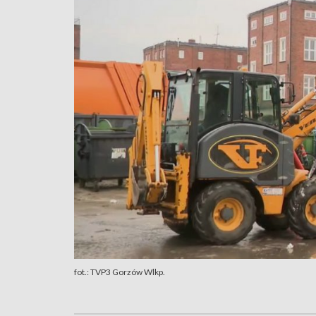
fot.: TVP3 Gorzów Wlkp.