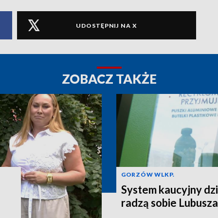
UDOSTĘPNIJ NA X
ZOBACZ TAKŻE
GORZÓW WLKP.
System kaucyjny dzi
radzą sobie Lubusza