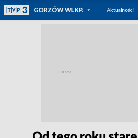
POWRÓT DO
GORZÓW WLKP.
Aktualności
TVP REGIONY
Od tego roku stare