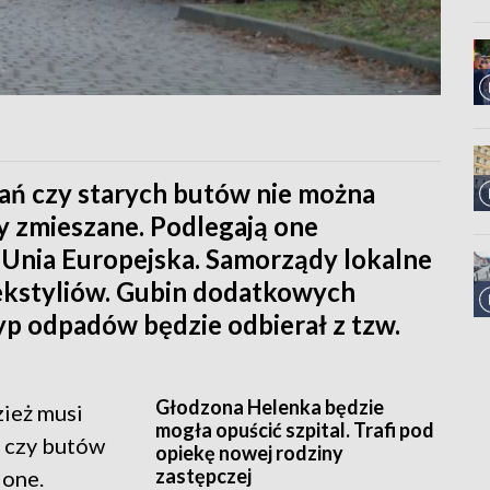
ań czy starych butów nie można
y zmieszane. Podlegają one
 Unia Europejska. Samorządy lokalne
ekstyliów. Gubin dodatkowych
yp odpadów będzie odbierał z tzw.
Głodzona Helenka będzie
zież musi
mogła opuścić szpital. Trafi pod
k czy butów
opiekę nowej rodziny
zastępczej
ione.