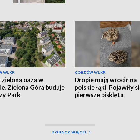
 WLKP.
GORZÓW WLKP.
zielona oaza w
Dropie mają wrócić na
ie. Zielona Góra buduje
polskie łąki. Pojawiły s
zy Park
pierwsze pisklęta
ZOBACZ WIĘCEJ