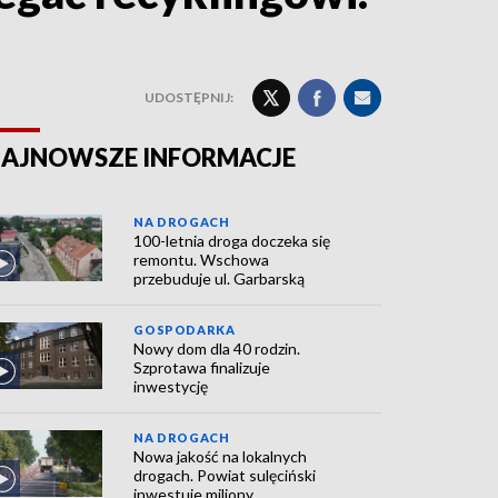
UDOSTĘPNIJ:
AJNOWSZE INFORMACJE
NA DROGACH
100-letnia droga doczeka się
remontu. Wschowa
przebuduje ul. Garbarską
GOSPODARKA
Nowy dom dla 40 rodzin.
Szprotawa finalizuje
inwestycję
NA DROGACH
Nowa jakość na lokalnych
drogach. Powiat sulęciński
inwestuje miliony