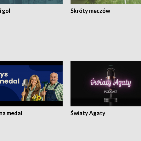
 gol
Skróty meczów
 na medal
Światy Agaty