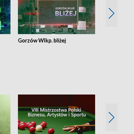
Gorzów Wlkp. bliżej
Lubuskie bliż