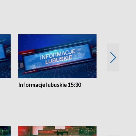
Informacje lubuskie 15:30
Przegląd ty