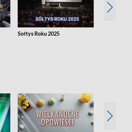
h
Sołtys Roku 2025
20 lat minęł
Wlkp.