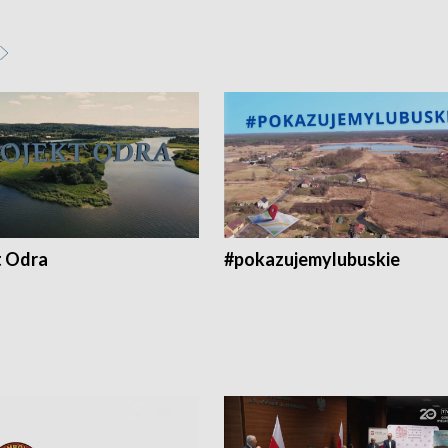
t Odra
#pokazujemylubuskie