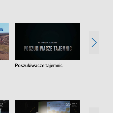
Poszukiwacze tajemnic
Kostrzyn na 