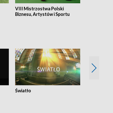
VIII Mistrzostwa Polski
Cztery kwar
Biznesu, Artystów i Sportu
Światło
Nowy adres